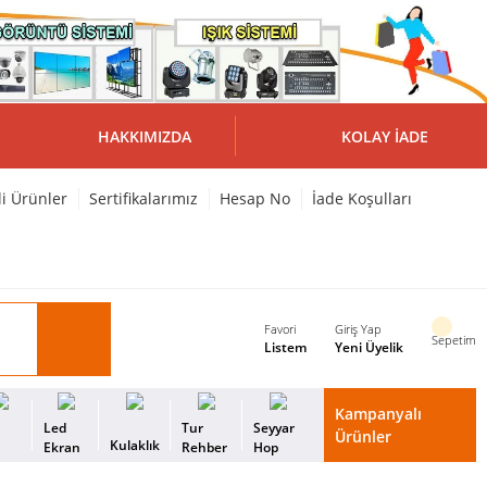
HAKKIMIZDA
KOLAY İADE
li Ürünler
Sertifikalarımız
Hesap No
İade Koşulları
Favori
Giriş Yap
Sepetim
Listem
Yeni Üyelik
Kampanyalı
i
Led
Tur
Seyyar
Ürünler
Kulaklık
s
Ekran
Rehber
Hop