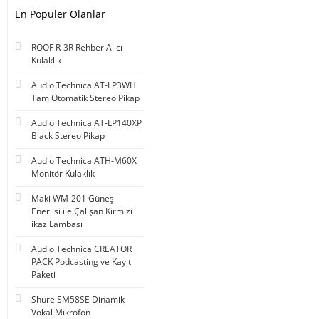
En Populer Olanlar
ROOF R-3R Rehber Alıcı
Kulaklık
Audio Technica AT-LP3WH
Tam Otomatik Stereo Pikap
Audio Technica AT-LP140XP
Black Stereo Pikap
Audio Technica ATH-M60X
Monitör Kulaklık
Maki WM-201 Güneş
Enerjisi ile Çalışan Kirmizi
ikaz Lambası
Audio Technica CREATOR
PACK Podcasting ve Kayıt
Paketi
Shure SM58SE Dinamik
Vokal Mikrofon