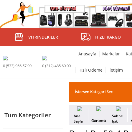
VITRINDEKILER
HIZLI KARGO
Anasayfa
Markalar
Kat
0 (533) 966 57 99
0 (312) 485 60 00
Hızlı Ödeme
İletişim
Tüm Kategoriler
Ana
Sahne
Görüntü
Sayfa
Işık