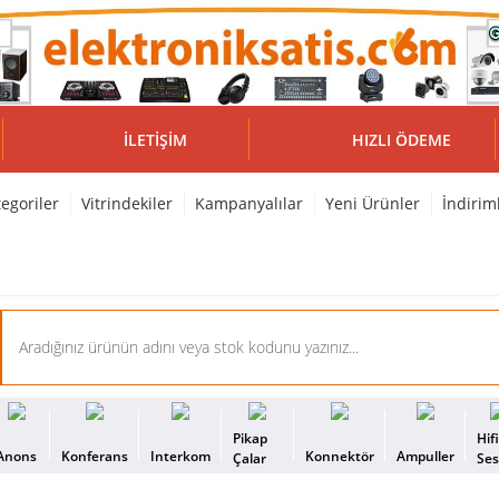
İLETIŞIM
HIZLI ÖDEME
egoriler
Vitrindekiler
Kampanyalılar
Yeni Ürünler
İndirim
Pikap
Hif
Anons
Konferans
Interkom
Konnektör
Ampuller
Çalar
Se