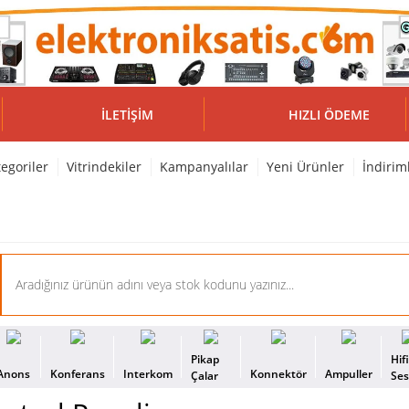
İLETIŞIM
HIZLI ÖDEME
egoriler
Vitrindekiler
Kampanyalılar
Yeni Ürünler
İndirim
Pikap
Hif
Anons
Konferans
Interkom
Konnektör
Ampuller
Çalar
Se