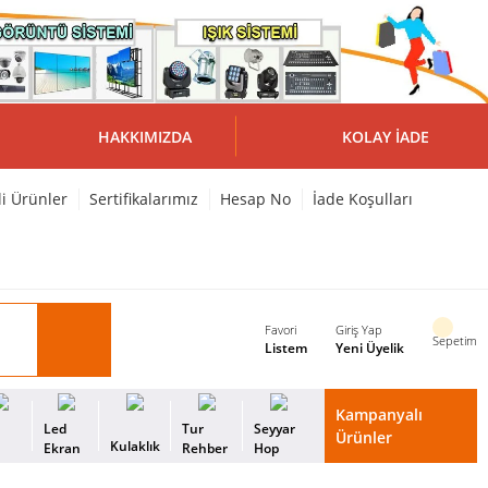
HAKKIMIZDA
KOLAY İADE
li Ürünler
Sertifikalarımız
Hesap No
İade Koşulları
Favori
Giriş Yap
Sepetim
Listem
Yeni Üyelik
Kampanyalı
i
Led
Tur
Seyyar
Ürünler
Kulaklık
s
Ekran
Rehber
Hop