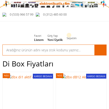
0 (533) 966 57 99
0 (312) 485 60 00
Favori
Giriş Yap
Sepetim
Listem
Yeni Üyelik
Di Box Fiyatları
%50
%50
KARGO BEDAVA
KARGO BEDAVA