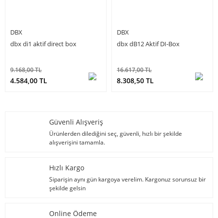
DBX
DBX
dbx di1 aktif direct box
dbx dB12 Aktif DI-Box
9.168,00 TL
16.617,00 TL
4.584,00 TL
8.308,50 TL
Güvenli Alışveriş
Ürünlerden dilediğini seç, güvenli, hızlı bir şekilde
alışverişini tamamla.
Hızlı Kargo
Siparişin aynı gün kargoya verelim. Kargonuz sorunsuz bir
şekilde gelsin
Online Ödeme