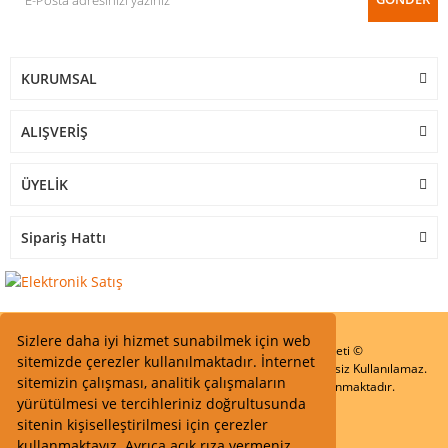
KURUMSAL
ALIŞVERİŞ
ÜYELİK
Sipariş Hattı
Sizlere daha iyi hizmet sunabilmek için web
Start Elektronik Sanayi ve Ticaret Limited Şirketi ©
sitemizde çerezler kullanılmaktadır. İnternet
Resimler Yazılar ve İçeriklerin Tüm hakları saklıdır ve İzinsiz Kullanılamaz.
sitemizin çalışması, analitik çalışmaların
Kredi kartı bilgileriniz 256bit SSL Sertifikası ile Korunmaktadır.
yürütülmesi ve tercihleriniz doğrultusunda
sitenin kişiselleştirilmesi için çerezler
kullanmaktayız. Ayrıca açık rıza vermeniz