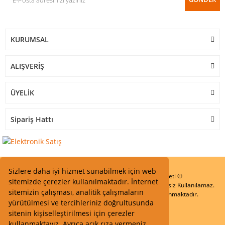
KURUMSAL
ALIŞVERİŞ
ÜYELİK
Sipariş Hattı
Sizlere daha iyi hizmet sunabilmek için web
Start Elektronik Sanayi ve Ticaret Limited Şirketi ©
sitemizde çerezler kullanılmaktadır. İnternet
Resimler Yazılar ve İçeriklerin Tüm hakları saklıdır ve İzinsiz Kullanılamaz.
sitemizin çalışması, analitik çalışmaların
Kredi kartı bilgileriniz 256bit SSL Sertifikası ile Korunmaktadır.
yürütülmesi ve tercihleriniz doğrultusunda
sitenin kişiselleştirilmesi için çerezler
kullanmaktayız. Ayrıca açık rıza vermeniz