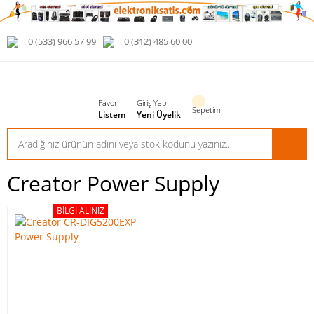
0 (533) 966 57 99
0 (312) 485 60 00
Favori
Giriş Yap
Sepetim
Listem
Yeni Üyelik
Creator Power Supply
BILGI ALINIZ