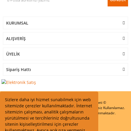
KURUMSAL
ALIŞVERİŞ
ÜYELİK
Sipariş Hattı
Sizlere daha iyi hizmet sunabilmek için web
Start Elektronik Sanayi ve Ticaret Limited Şirketi ©
sitemizde çerezler kullanılmaktadır. İnternet
Resimler Yazılar ve İçeriklerin Tüm hakları saklıdır ve İzinsiz Kullanılamaz.
sitemizin çalışması, analitik çalışmaların
Kredi kartı bilgileriniz 256bit SSL Sertifikası ile Korunmaktadır.
yürütülmesi ve tercihleriniz doğrultusunda
sitenin kişiselleştirilmesi için çerezler
kullanmaktayız. Ayrıca açık rıza vermeniz