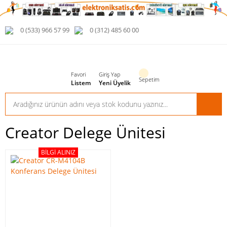
0 (533) 966 57 99
0 (312) 485 60 00
Favori
Giriş Yap
Sepetim
Listem
Yeni Üyelik
Creator Delege Ünitesi
BILGI ALINIZ