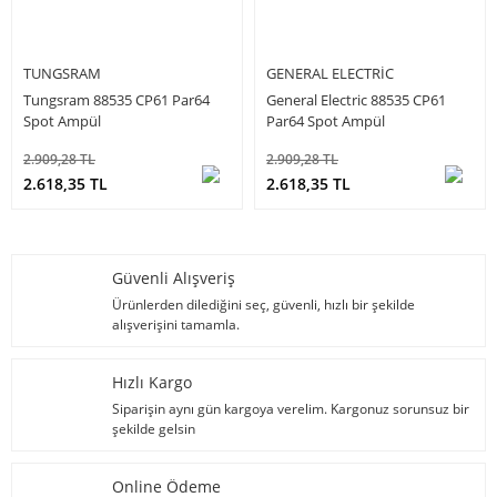
TUNGSRAM
GENERAL ELECTRIC
Tungsram 88535 CP61 Par64
General Electric 88535 CP61
Spot Ampül
Par64 Spot Ampül
2.909,28 TL
2.909,28 TL
2.618,35 TL
2.618,35 TL
Güvenli Alışveriş
Ürünlerden dilediğini seç, güvenli, hızlı bir şekilde
alışverişini tamamla.
Hızlı Kargo
Siparişin aynı gün kargoya verelim. Kargonuz sorunsuz bir
şekilde gelsin
Online Ödeme