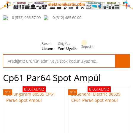
0 (533) 966 57 99
0 (312) 485 60 00
Favori
Giriş Yap
Sepetim
Listem
Yeni Üyelik
Cp61 Par64 Spot Ampül
BILGI ALINIZ
BILGI ALINIZ
%10
%10