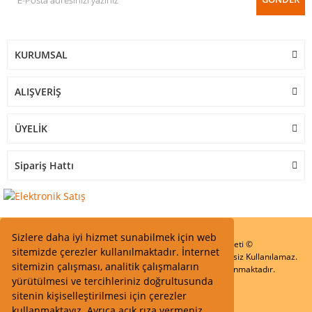
KURUMSAL
ALIŞVERİŞ
ÜYELİK
Sipariş Hattı
Sizlere daha iyi hizmet sunabilmek için web
Start Elektronik Sanayi ve Ticaret Limited Şirketi ©
sitemizde çerezler kullanılmaktadır. İnternet
Resimler Yazılar ve İçeriklerin Tüm hakları saklıdır ve İzinsiz Kullanılamaz.
sitemizin çalışması, analitik çalışmaların
Kredi kartı bilgileriniz 256bit SSL Sertifikası ile Korunmaktadır.
yürütülmesi ve tercihleriniz doğrultusunda
sitenin kişiselleştirilmesi için çerezler
kullanmaktayız. Ayrıca açık rıza vermeniz