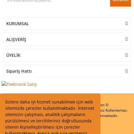
KURUMSAL
ALIŞVERİŞ
ÜYELİK
Sipariş Hattı
Sizlere daha iyi hizmet sunabilmek için web
Start Elektronik Sanayi ve Ticaret Limited Şirketi ©
sitemizde çerezler kullanılmaktadır. İnternet
Resimler Yazılar ve İçeriklerin Tüm hakları saklıdır ve İzinsiz Kullanılamaz.
sitemizin çalışması, analitik çalışmaların
Kredi kartı bilgileriniz 256bit SSL Sertifikası ile Korunmaktadır.
yürütülmesi ve tercihleriniz doğrultusunda
sitenin kişiselleştirilmesi için çerezler
kullanmaktayız. Ayrıca açık rıza vermeniz