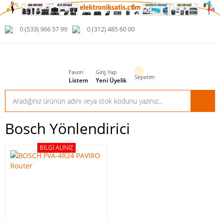
0 (533) 966 57 99
0 (312) 485 60 00
Favori
Giriş Yap
Sepetim
Listem
Yeni Üyelik
Bosch Yönlendirici
BILGI ALINIZ