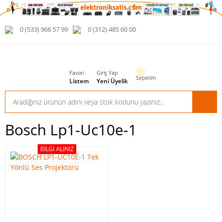
0 (533) 966 57 99
0 (312) 485 60 00
Favori
Giriş Yap
Sepetim
Listem
Yeni Üyelik
Bosch Lp1-Uc10e-1
BILGI ALINIZ