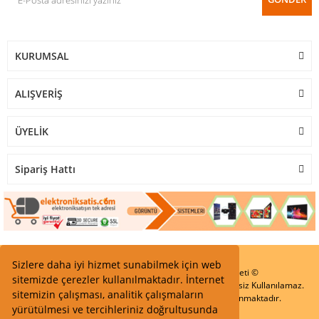
KURUMSAL
ALIŞVERİŞ
ÜYELİK
Sipariş Hattı
Sizlere daha iyi hizmet sunabilmek için web
Start Elektronik Sanayi ve Ticaret Limited Şirketi ©
sitemizde çerezler kullanılmaktadır. İnternet
Resimler Yazılar ve İçeriklerin Tüm hakları saklıdır ve İzinsiz Kullanılamaz.
sitemizin çalışması, analitik çalışmaların
Kredi kartı bilgileriniz 256bit SSL Sertifikası ile Korunmaktadır.
yürütülmesi ve tercihleriniz doğrultusunda