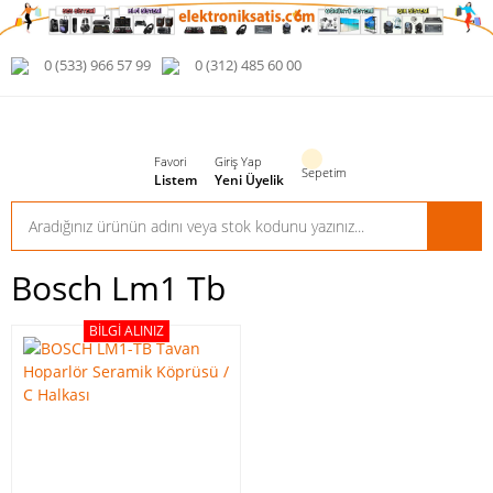
0 (533) 966 57 99
0 (312) 485 60 00
Favori
Giriş Yap
Sepetim
Listem
Yeni Üyelik
Bosch Lm1 Tb
BILGI ALINIZ