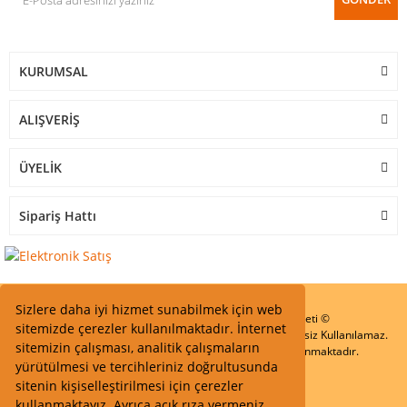
KURUMSAL
ALIŞVERİŞ
ÜYELİK
Sipariş Hattı
Sizlere daha iyi hizmet sunabilmek için web
Start Elektronik Sanayi ve Ticaret Limited Şirketi ©
sitemizde çerezler kullanılmaktadır. İnternet
Resimler Yazılar ve İçeriklerin Tüm hakları saklıdır ve İzinsiz Kullanılamaz.
sitemizin çalışması, analitik çalışmaların
Kredi kartı bilgileriniz 256bit SSL Sertifikası ile Korunmaktadır.
yürütülmesi ve tercihleriniz doğrultusunda
sitenin kişiselleştirilmesi için çerezler
kullanmaktayız. Ayrıca açık rıza vermeniz