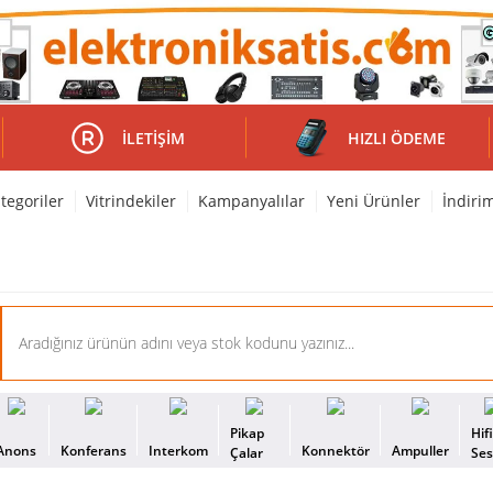
İLETIŞIM
HIZLI ÖDEME
tegoriler
Vitrindekiler
Kampanyalılar
Yeni Ürünler
İndiri
Pikap
Hif
Anons
Konferans
Interkom
Konnektör
Ampuller
Çalar
Se