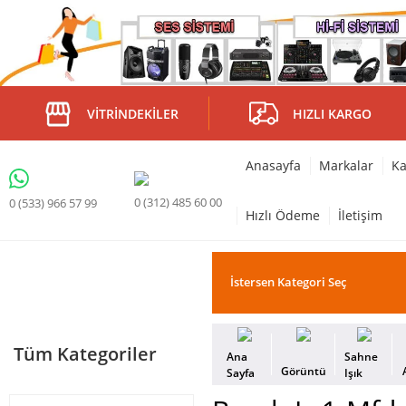
VITRINDEKILER
HIZLI KARGO
Anasayfa
Markalar
Ka
0 (312) 485 60 00
0 (533) 966 57 99
Hızlı Ödeme
İletişim
Tüm Kategoriler
Ana
Sahne
Görüntü
Sayfa
Işık