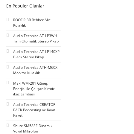
En Populer Olanlar
ROOF R-3R Rehber Alıcı
Kulaklık
Audio Technica AT-LP3WH
Tam Otomatik Stereo Pikap
Audio Technica AT-LP140XP
Black Stereo Pikap
Audio Technica ATH-M60X
Monitör Kulaklık
Maki WM-201 Güneş
Enerjisi ile Çalışan Kirmizi
ikaz Lambası
Audio Technica CREATOR
PACK Podcasting ve Kayıt
Paketi
Shure SM58SE Dinamik
Vokal Mikrofon