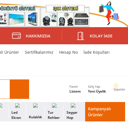
HAKKIMIZDA
KOLAY İADE
mli Ürünler
Sertifikalarımız
Hesap No
İade Koşulları
Favori
Giriş Yap
Sepetim
Listem
Yeni Üyelik
Kampanyalı
i
Led
Tur
Seyyar
Ürünler
Kulaklık
s
Ekran
Rehber
Hop