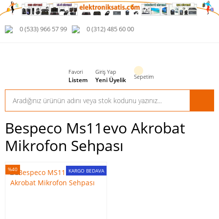
0 (533) 966 57 99
0 (312) 485 60 00
Favori
Giriş Yap
Sepetim
Listem
Yeni Üyelik
Bespeco Ms11evo Akrobat
Mikrofon Sehpası
%40
KARGO BEDAVA