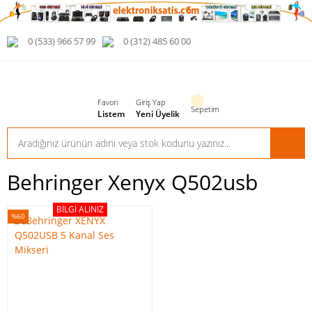
0 (533) 966 57 99
0 (312) 485 60 00
Favori
Giriş Yap
Sepetim
Listem
Yeni Üyelik
Behringer Xenyx Q502usb
BILGI ALINIZ
%60