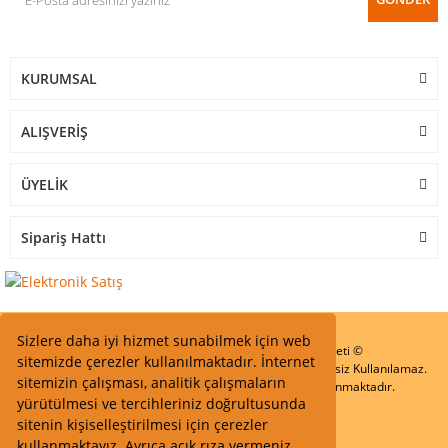
KURUMSAL
ALIŞVERİŞ
ÜYELİK
Sipariş Hattı
Sizlere daha iyi hizmet sunabilmek için web
Start Elektronik Sanayi ve Ticaret Limited Şirketi ©
sitemizde çerezler kullanılmaktadır. İnternet
Resimler Yazılar ve İçeriklerin Tüm hakları saklıdır ve İzinsiz Kullanılamaz.
sitemizin çalışması, analitik çalışmaların
Kredi kartı bilgileriniz 256bit SSL Sertifikası ile Korunmaktadır.
yürütülmesi ve tercihleriniz doğrultusunda
sitenin kişiselleştirilmesi için çerezler
kullanmaktayız. Ayrıca açık rıza vermeniz