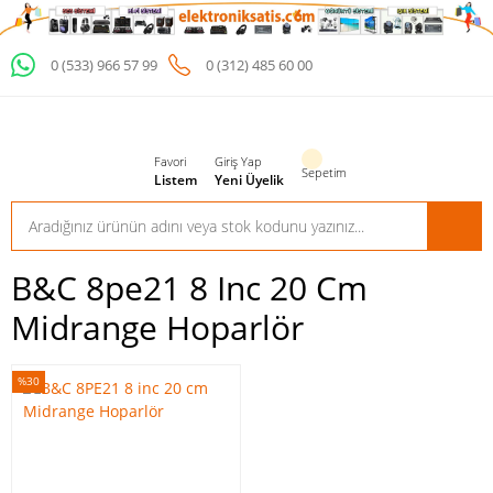
0 (533) 966 57 99
0 (312) 485 60 00
Favori
Giriş Yap
Sepetim
Listem
Yeni Üyelik
B&c 8pe21 8 Inc 20 Cm
Midrange Hoparlör
%30