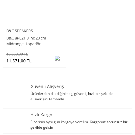
B&C SPEAKERS
B&C 8PE21 8 inc 20 cm
Midrange Hoparlör
16.530,00 TL
11.571,00 TL
Güvenli Alışveriş
Ürünlerden dilediğini seç, güvenli, hızlı bir şekilde
alışverişini tamamla.
Hızlı Kargo
Siparişin aynı gün kargoya verelim. Kargonuz sorunsuz bir
şekilde gelsin