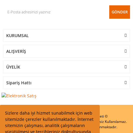
GÖNDER
KURUMSAL
ALIŞVERİŞ
ÜYELİK
Sipariş Hattı
Sizlere daha iyi hizmet sunabilmek için web
Start Elektronik Sanayi ve Ticaret Limited Şirketi ©
sitemizde çerezler kullanılmaktadır. İnternet
Resimler Yazılar ve İçeriklerin Tüm hakları saklıdır ve İzinsiz Kullanılamaz.
sitemizin çalışması, analitik çalışmaların
Kredi kartı bilgileriniz 256bit SSL Sertifikası ile Korunmaktadır.
yürütülmesi ve tercihleriniz doğrultusunda