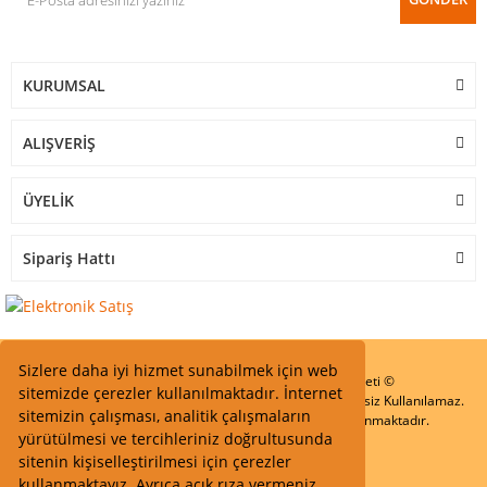
KURUMSAL
ALIŞVERİŞ
ÜYELİK
Sipariş Hattı
Sizlere daha iyi hizmet sunabilmek için web
Start Elektronik Sanayi ve Ticaret Limited Şirketi ©
sitemizde çerezler kullanılmaktadır. İnternet
Resimler Yazılar ve İçeriklerin Tüm hakları saklıdır ve İzinsiz Kullanılamaz.
sitemizin çalışması, analitik çalışmaların
Kredi kartı bilgileriniz 256bit SSL Sertifikası ile Korunmaktadır.
yürütülmesi ve tercihleriniz doğrultusunda
sitenin kişiselleştirilmesi için çerezler
kullanmaktayız. Ayrıca açık rıza vermeniz