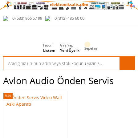
0 (533) 966 57 99
0 (312) 485 60 00
Favori
Giriş Yap
Sepetim
Listem
Yeni Üyelik
Avlon Audio Önden Servis
%40