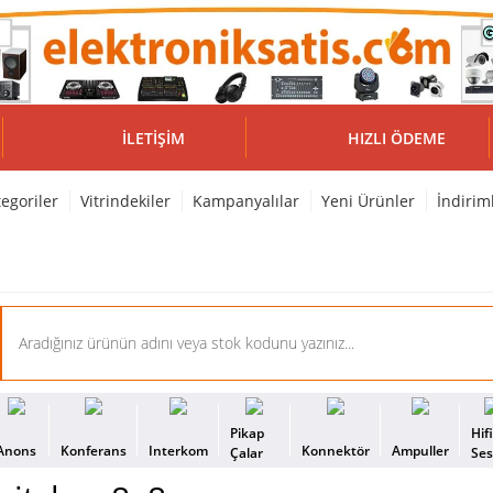
İLETIŞIM
HIZLI ÖDEME
egoriler
Vitrindekiler
Kampanyalılar
Yeni Ürünler
İndirim
Pikap
Hif
Anons
Konferans
Interkom
Konnektör
Ampuller
Çalar
Se