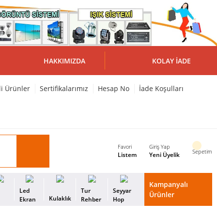
HAKKIMIZDA
KOLAY İADE
li Ürünler
Sertifikalarımız
Hesap No
İade Koşulları
Favori
Giriş Yap
Sepetim
Listem
Yeni Üyelik
Kampanyalı
i
Led
Tur
Seyyar
Ürünler
Kulaklık
s
Ekran
Rehber
Hop