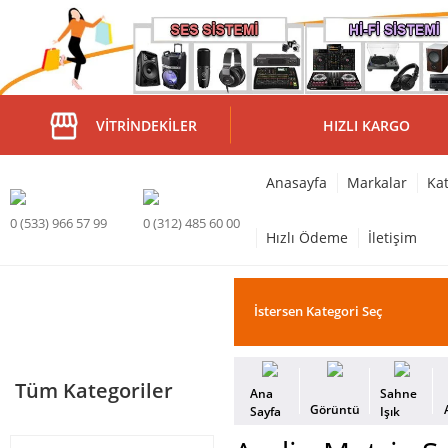
VITRINDEKILER
HIZLI KARGO
Anasayfa
Markalar
Kat
0 (533) 966 57 99
0 (312) 485 60 00
Hızlı Ödeme
İletişim
Tüm Kategoriler
Ana
Sahne
Görüntü
Sayfa
Işık