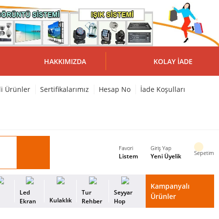
HAKKIMIZDA
KOLAY İADE
li Ürünler
Sertifikalarımız
Hesap No
İade Koşulları
Favori
Giriş Yap
Sepetim
Listem
Yeni Üyelik
Kampanyalı
i
Led
Tur
Seyyar
Ürünler
Kulaklık
s
Ekran
Rehber
Hop