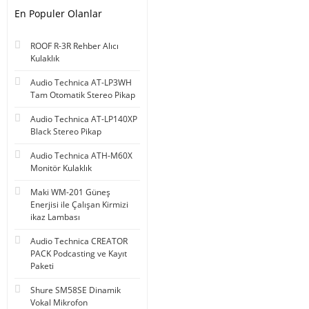
En Populer Olanlar
ROOF R-3R Rehber Alıcı
Kulaklık
Audio Technica AT-LP3WH
Tam Otomatik Stereo Pikap
Audio Technica AT-LP140XP
Black Stereo Pikap
Audio Technica ATH-M60X
Monitör Kulaklık
Maki WM-201 Güneş
Enerjisi ile Çalışan Kirmizi
ikaz Lambası
Audio Technica CREATOR
PACK Podcasting ve Kayıt
Paketi
Shure SM58SE Dinamik
Vokal Mikrofon