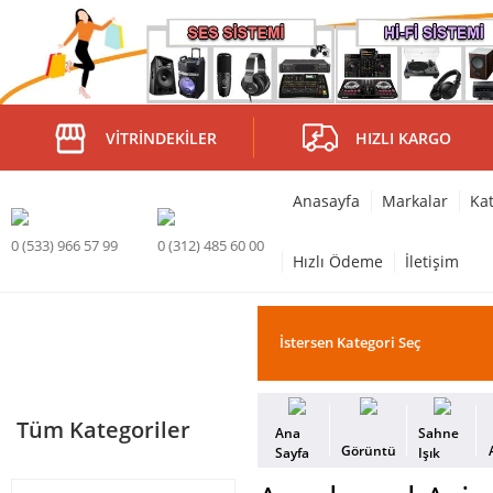
VITRINDEKILER
HIZLI KARGO
Anasayfa
Markalar
Kat
0 (533) 966 57 99
0 (312) 485 60 00
Hızlı Ödeme
İletişim
Tüm Kategoriler
Ana
Sahne
Görüntü
Sayfa
Işık