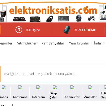
İLETIŞIM
HIZLI ÖDEME
egoriler
Vitrindekiler
Kampanyalılar
Yeni Ürünler
İndirim
Pikap
Hif
Anons
Konferans
Interkom
Konnektör
Ampuller
Çalar
Se