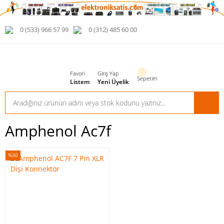
0 (533) 966 57 99
0 (312) 485 60 00
Favori
Giriş Yap
Sepetim
Listem
Yeni Üyelik
Amphenol Ac7f
%30