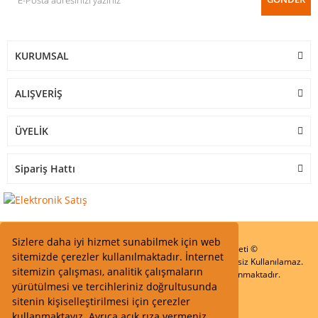
KURUMSAL
ALIŞVERİŞ
ÜYELİK
Sipariş Hattı
Sizlere daha iyi hizmet sunabilmek için web
Start Elektronik Sanayi ve Ticaret Limited Şirketi ©
sitemizde çerezler kullanılmaktadır. İnternet
Resimler Yazılar ve İçeriklerin Tüm hakları saklıdır ve İzinsiz Kullanılamaz.
sitemizin çalışması, analitik çalışmaların
Kredi kartı bilgileriniz 256bit SSL Sertifikası ile Korunmaktadır.
yürütülmesi ve tercihleriniz doğrultusunda
sitenin kişiselleştirilmesi için çerezler
kullanmaktayız. Ayrıca açık rıza vermeniz