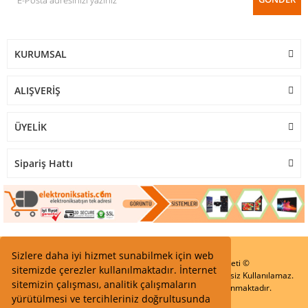
KURUMSAL
ALIŞVERİŞ
ÜYELİK
Sipariş Hattı
Sizlere daha iyi hizmet sunabilmek için web
Start Elektronik Sanayi ve Ticaret Limited Şirketi ©
sitemizde çerezler kullanılmaktadır. İnternet
Resimler Yazılar ve İçeriklerin Tüm hakları saklıdır ve İzinsiz Kullanılamaz.
sitemizin çalışması, analitik çalışmaların
Kredi kartı bilgileriniz 256bit SSL Sertifikası ile Korunmaktadır.
yürütülmesi ve tercihleriniz doğrultusunda