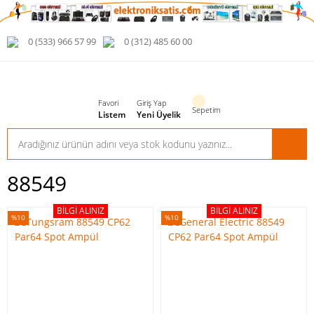
0 (533) 966 57 99
0 (312) 485 60 00
Favori
Giriş Yap
Sepetim
Listem
Yeni Üyelik
88549
BILGI ALINIZ
BILGI ALINIZ
%10
%10