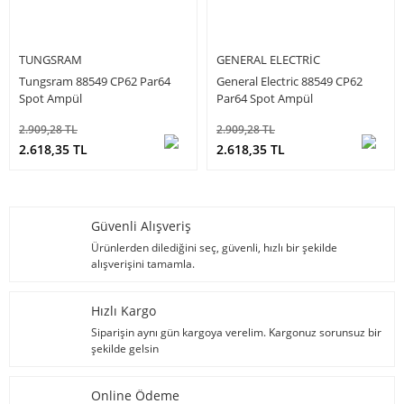
TUNGSRAM
GENERAL ELECTRIC
Tungsram 88549 CP62 Par64
General Electric 88549 CP62
Spot Ampül
Par64 Spot Ampül
2.909,28 TL
2.909,28 TL
2.618,35 TL
2.618,35 TL
Güvenli Alışveriş
Ürünlerden dilediğini seç, güvenli, hızlı bir şekilde
alışverişini tamamla.
Hızlı Kargo
Siparişin aynı gün kargoya verelim. Kargonuz sorunsuz bir
şekilde gelsin
Online Ödeme