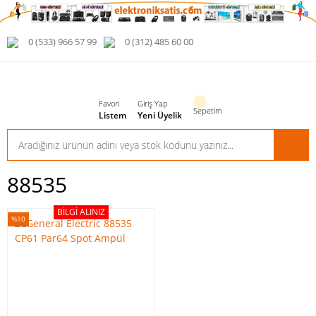
0 (533) 966 57 99
0 (312) 485 60 00
Favori
Giriş Yap
Sepetim
Listem
Yeni Üyelik
88535
BILGI ALINIZ
%10