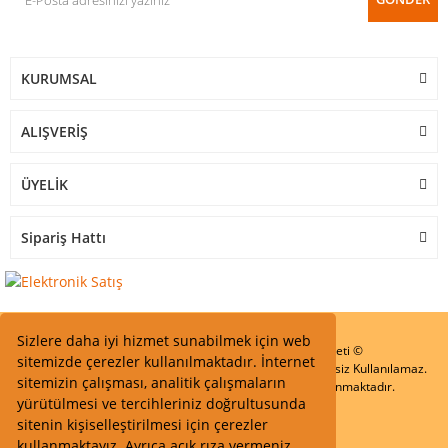
KURUMSAL
ALIŞVERİŞ
ÜYELİK
Sipariş Hattı
Sizlere daha iyi hizmet sunabilmek için web
Start Elektronik Sanayi ve Ticaret Limited Şirketi ©
sitemizde çerezler kullanılmaktadır. İnternet
Resimler Yazılar ve İçeriklerin Tüm hakları saklıdır ve İzinsiz Kullanılamaz.
sitemizin çalışması, analitik çalışmaların
Kredi kartı bilgileriniz 256bit SSL Sertifikası ile Korunmaktadır.
yürütülmesi ve tercihleriniz doğrultusunda
sitenin kişiselleştirilmesi için çerezler
kullanmaktayız. Ayrıca açık rıza vermeniz