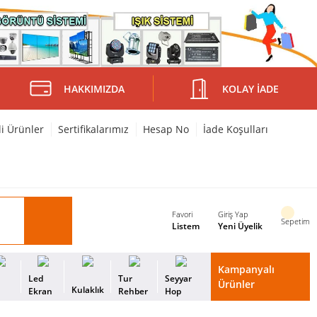
HAKKIMIZDA
KOLAY İADE
li Ürünler
Sertifikalarımız
Hesap No
İade Koşulları
Favori
Giriş Yap
Sepetim
Listem
Yeni Üyelik
Kampanyalı
i
Led
Tur
Seyyar
Ürünler
Kulaklık
s
Ekran
Rehber
Hop