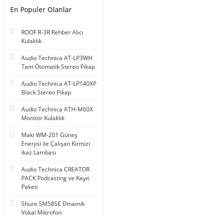
En Populer Olanlar
ROOF R-3R Rehber Alıcı
Kulaklık
Audio Technica AT-LP3WH
Tam Otomatik Stereo Pikap
Audio Technica AT-LP140XP
Black Stereo Pikap
Audio Technica ATH-M60X
Monitör Kulaklık
Maki WM-201 Güneş
Enerjisi ile Çalışan Kirmizi
ikaz Lambası
Audio Technica CREATOR
PACK Podcasting ve Kayıt
Paketi
Shure SM58SE Dinamik
Vokal Mikrofon