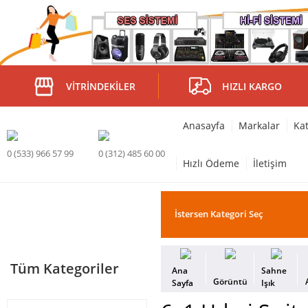
VITRINDEKILER
HIZLI KARGO
Anasayfa
Markalar
Kat
0 (533) 966 57 99
0 (312) 485 60 00
Hızlı Ödeme
İletişim
Tüm Kategoriler
Ana
Sahne
Görüntü
Sayfa
Işık