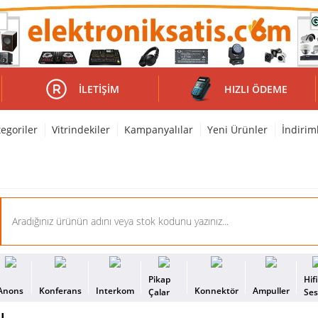
İLETIŞIM
HIZLI ÖDEME
egoriler
Vitrindekiler
Kampanyalılar
Yeni Ürünler
İndirim
Pikap
Hif
Anons
Konferans
Interkom
Konnektör
Ampuller
Çalar
Se