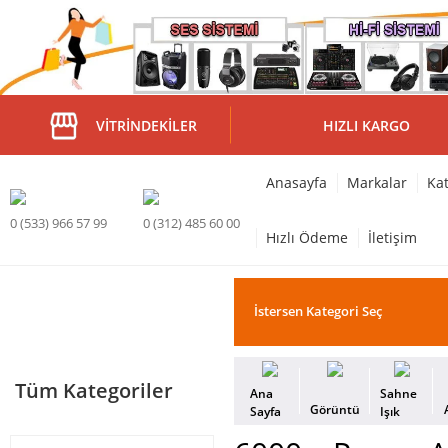
VITRINDEKILER
HIZLI KARGO
Anasayfa
Markalar
Kat
0 (533) 966 57 99
0 (312) 485 60 00
Hızlı Ödeme
İletişim
Tüm Kategoriler
Ana
Sahne
Görüntü
Sayfa
Işık