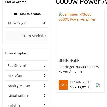
6000w Power A
Marka Arama
Hızlı Marka Arama
Tüm Markalar
Ürün Grupları
BEHRINGER
Ses Sistemi
Behringer NX6000 6000W
Power Amplifier
Mikrofon
117.407,70 TL
%50
Analog Mikser
58.703,85 TL
Dijital Mikser
Kulaklık