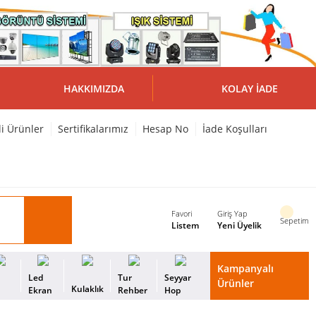
HAKKIMIZDA
KOLAY İADE
li Ürünler
Sertifikalarımız
Hesap No
İade Koşulları
Favori
Giriş Yap
Sepetim
Listem
Yeni Üyelik
Kampanyalı
i
Led
Tur
Seyyar
Ürünler
Kulaklık
s
Ekran
Rehber
Hop