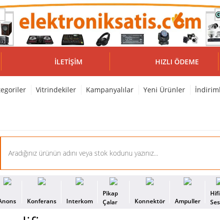
İLETIŞIM
HIZLI ÖDEME
egoriler
Vitrindekiler
Kampanyalılar
Yeni Ürünler
İndirim
Pikap
Hif
Anons
Konferans
Interkom
Konnektör
Ampuller
Çalar
Se