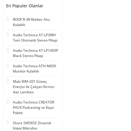
En Populer Olanlar
ROOF R-3R Rehber Alıcı
Kulaklık
Audio Technica AT-LP3WH
Tam Otomatik Stereo Pikap
Audio Technica AT-LP140XP
Black Stereo Pikap
Audio Technica ATH-M60X
Monitör Kulaklık
Maki WM-201 Güneş
Enerjisi ile Çalışan Kirmizi
ikaz Lambası
Audio Technica CREATOR
PACK Podcasting ve Kayıt
Paketi
Shure SM58SE Dinamik
Vokal Mikrofon