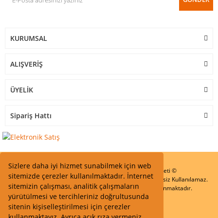
KURUMSAL
ALIŞVERİŞ
ÜYELİK
Sipariş Hattı
Sizlere daha iyi hizmet sunabilmek için web
Start Elektronik Sanayi ve Ticaret Limited Şirketi ©
sitemizde çerezler kullanılmaktadır. İnternet
Resimler Yazılar ve İçeriklerin Tüm hakları saklıdır ve İzinsiz Kullanılamaz.
sitemizin çalışması, analitik çalışmaların
Kredi kartı bilgileriniz 256bit SSL Sertifikası ile Korunmaktadır.
yürütülmesi ve tercihleriniz doğrultusunda
sitenin kişiselleştirilmesi için çerezler
kullanmaktayız. Ayrıca açık rıza vermeniz