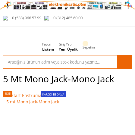
0 (533) 966 57 99
0 (312) 485 60 00
Favori
Giriş Yap
Sepetim
Listem
Yeni Üyelik
5 Mt Mono Jack-Mono Jack
%35
KARGO BEDAVA