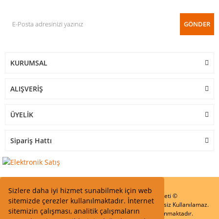
GÖNDER
KURUMSAL
ALIŞVERİŞ
ÜYELİK
Sipariş Hattı
Sizlere daha iyi hizmet sunabilmek için web
Start Elektronik Sanayi ve Ticaret Limited Şirketi ©
sitemizde çerezler kullanılmaktadır. İnternet
Resimler Yazılar ve İçeriklerin Tüm hakları saklıdır ve İzinsiz Kullanılamaz.
sitemizin çalışması, analitik çalışmaların
Kredi kartı bilgileriniz 256bit SSL Sertifikası ile Korunmaktadır.