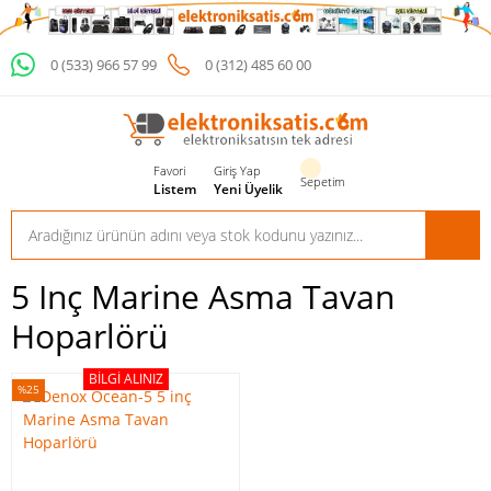
0 (533) 966 57 99
0 (312) 485 60 00
Favori
Giriş Yap
Sepetim
Listem
Yeni Üyelik
5 Inç Marine Asma Tavan
Hoparlörü
BILGI ALINIZ
%25