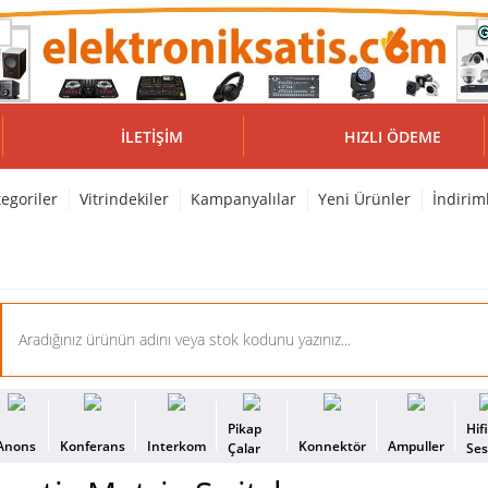
İLETIŞIM
HIZLI ÖDEME
egoriler
Vitrindekiler
Kampanyalılar
Yeni Ürünler
İndirim
Pikap
Hif
Anons
Konferans
Interkom
Konnektör
Ampuller
Çalar
Se