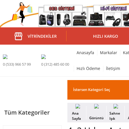
VITRINDEKILER
HIZLI KARGO
Anasayfa
Markalar
Kat
0 (533) 966 57 99
0 (312) 485 60 00
Hızlı Ödeme
İletişim
Tüm Kategoriler
Ana
Sahne
Görüntü
Sayfa
Işık