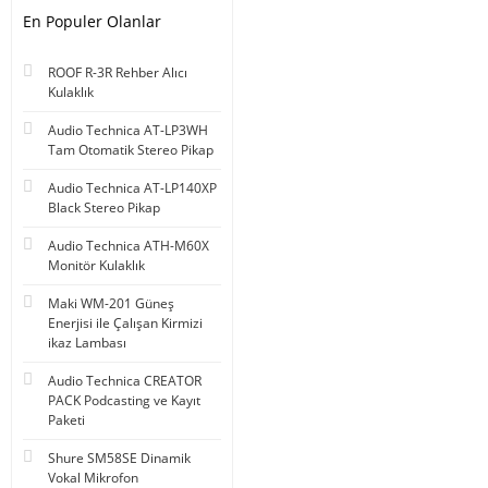
En Populer Olanlar
ROOF R-3R Rehber Alıcı
Kulaklık
Audio Technica AT-LP3WH
Tam Otomatik Stereo Pikap
Audio Technica AT-LP140XP
Black Stereo Pikap
Audio Technica ATH-M60X
Monitör Kulaklık
Maki WM-201 Güneş
Enerjisi ile Çalışan Kirmizi
ikaz Lambası
Audio Technica CREATOR
PACK Podcasting ve Kayıt
Paketi
Shure SM58SE Dinamik
Vokal Mikrofon