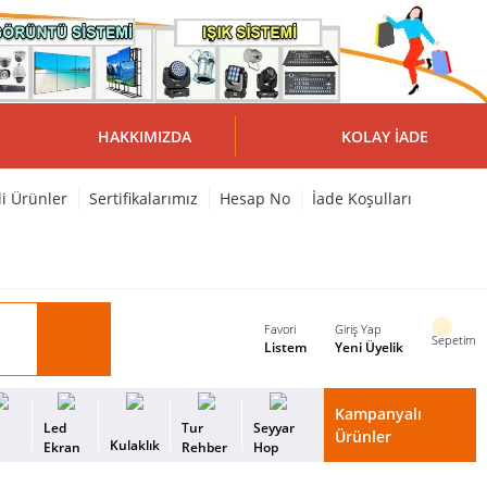
HAKKIMIZDA
KOLAY İADE
li Ürünler
Sertifikalarımız
Hesap No
İade Koşulları
Favori
Giriş Yap
Sepetim
Listem
Yeni Üyelik
Kampanyalı
i
Led
Tur
Seyyar
Ürünler
Kulaklık
s
Ekran
Rehber
Hop