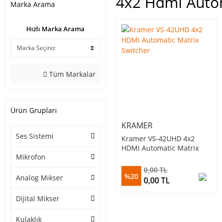
4x2 Hdmı Autom
Marka Arama
Hızlı Marka Arama
Tüm Markalar
Ürün Grupları
KRAMER
Ses Sistemi
Kramer VS-42UHD 4x2
HDMI Automatic Matrix
Mikrofon
Switcher
0,00 TL
%20
Analog Mikser
0,00 TL
Dijital Mikser
Kulaklık