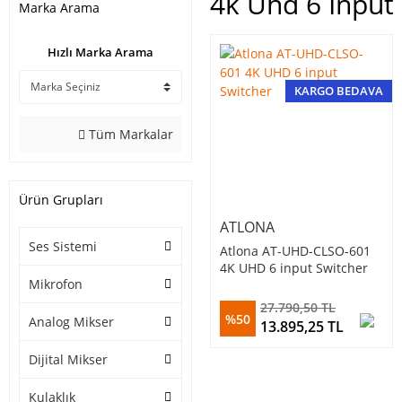
4k Uhd 6 Input
Marka Arama
Hızlı Marka Arama
KARGO BEDAVA
Tüm Markalar
Ürün Grupları
ATLONA
Ses Sistemi
Atlona AT-UHD-CLSO-601
4K UHD 6 input Switcher
Mikrofon
27.790,50 TL
%50
Analog Mikser
13.895,25 TL
Dijital Mikser
Kulaklık