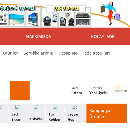
HAKKIMIZDA
KOLAY İADE
li Ürünler
Sertifikalarımız
Hesap No
İade Koşulları
Favori
Giriş Yap
Sepetim
Listem
Yeni Üyelik
Kampanyalı
i
Led
Tur
Seyyar
Ürünler
Kulaklık
s
Ekran
Rehber
Hop