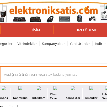
İLETIŞIM
HIZLI ÖDEME
egoriler
Vitrindekiler
Kampanyalılar
Yeni Ürünler
İndirim
Pikap
Hif
Anons
Konferans
Interkom
Konnektör
Ampuller
Çalar
Se