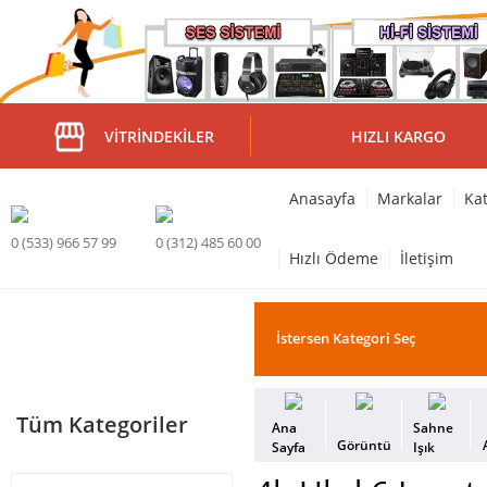
VITRINDEKILER
HIZLI KARGO
Anasayfa
Markalar
Kat
0 (533) 966 57 99
0 (312) 485 60 00
Hızlı Ödeme
İletişim
Tüm Kategoriler
Ana
Sahne
Görüntü
Sayfa
Işık