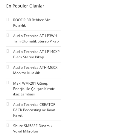
En Populer Olanlar
ROOF R-3R Rehber Alıcı
Kulaklık
Audio Technica AT-LP3WH
Tam Otomatik Stereo Pikap
Audio Technica AT-LP140XP
Black Stereo Pikap
Audio Technica ATH-M60X
Monitör Kulaklık
Maki WM-201 Güneş
Enerjisi ile Çalışan Kirmizi
ikaz Lambası
Audio Technica CREATOR
PACK Podcasting ve Kayıt
Paketi
Shure SM58SE Dinamik
Vokal Mikrofon