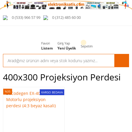
0 (533) 966 57 99
0 (312) 485 60 00
Favori
Giriş Yap
Sepetim
Listem
Yeni Üyelik
400x300 Projeksiyon Perdesi
%35
KARGO BEDAVA