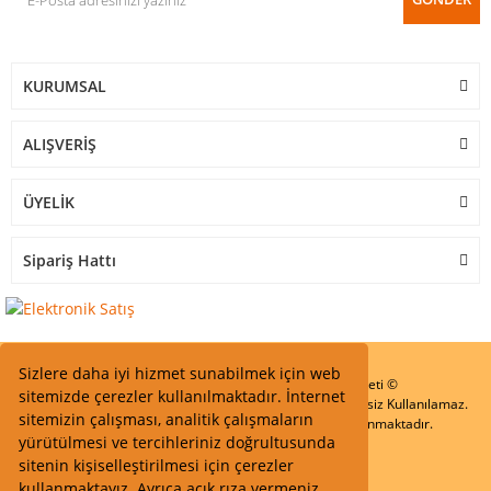
KURUMSAL
ALIŞVERİŞ
ÜYELİK
Sipariş Hattı
Sizlere daha iyi hizmet sunabilmek için web
Start Elektronik Sanayi ve Ticaret Limited Şirketi ©
sitemizde çerezler kullanılmaktadır. İnternet
Resimler Yazılar ve İçeriklerin Tüm hakları saklıdır ve İzinsiz Kullanılamaz.
sitemizin çalışması, analitik çalışmaların
Kredi kartı bilgileriniz 256bit SSL Sertifikası ile Korunmaktadır.
yürütülmesi ve tercihleriniz doğrultusunda
sitenin kişiselleştirilmesi için çerezler
kullanmaktayız. Ayrıca açık rıza vermeniz