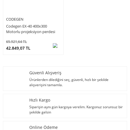
CODEGEN
Codegen EX-40 400x300
Motorlu projeksiyon perdesi
(4:3 beyaz kasali)
65.921,64 TL
42.849,07 TL
Güvenli Alışveriş
Ürünlerden dilediğini seç, güvenli, hızlı bir şekilde
alışverişini tamamla.
Hızlı Kargo
Siparişin aynı gün kargoya verelim. Kargonuz sorunsuz bir
şekilde gelsin
Online Ödeme