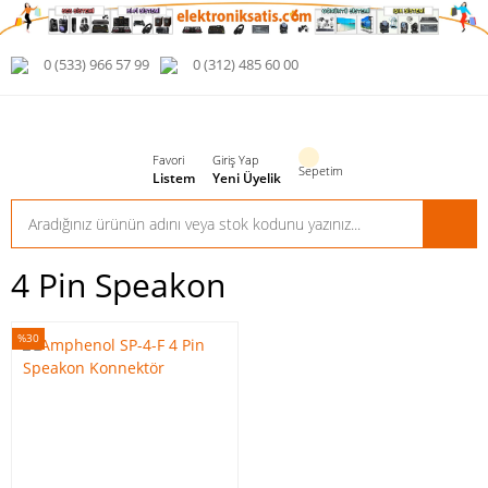
0 (533) 966 57 99
0 (312) 485 60 00
Favori
Giriş Yap
Sepetim
Listem
Yeni Üyelik
4 Pin Speakon
%30