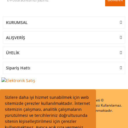
KURUMSAL
ALIŞVERİŞ
ÜYELİK
Sipariş Hattı
Sizlere daha iyi hizmet sunabilmek için web
Start Elektronik Sanayi ve Ticaret Limited Şirketi ©
sitemizde çerezler kullanılmaktadır. İnternet
Resimler Yazılar ve İçeriklerin Tüm hakları saklıdır ve İzinsiz Kullanılamaz.
sitemizin çalışması, analitik çalışmaların
Kredi kartı bilgileriniz 256bit SSL Sertifikası ile Korunmaktadır.
yürütülmesi ve tercihleriniz doğrultusunda
sitenin kişiselleştirilmesi için çerezler
kullanmaktayız. Ayrıca açık rıza vermeniz