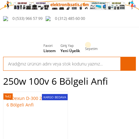
0 (533) 966 57 99
0 (312) 485 60 00
Favori
Giriş Yap
Sepetim
Listem
Yeni Üyelik
250w 100v 6 Bölgeli Anfi
%42
KARGO BEDAVA