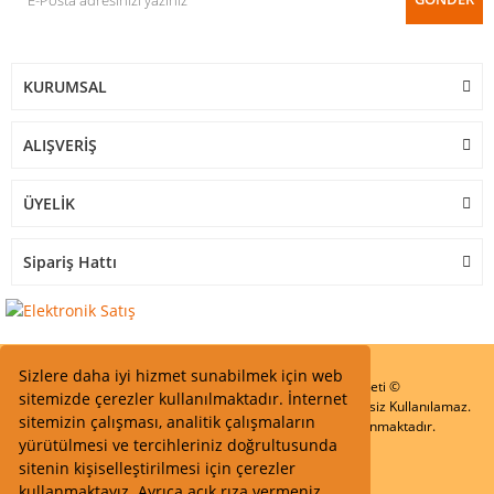
KURUMSAL
ALIŞVERİŞ
ÜYELİK
Sipariş Hattı
Sizlere daha iyi hizmet sunabilmek için web
Start Elektronik Sanayi ve Ticaret Limited Şirketi ©
sitemizde çerezler kullanılmaktadır. İnternet
Resimler Yazılar ve İçeriklerin Tüm hakları saklıdır ve İzinsiz Kullanılamaz.
sitemizin çalışması, analitik çalışmaların
Kredi kartı bilgileriniz 256bit SSL Sertifikası ile Korunmaktadır.
yürütülmesi ve tercihleriniz doğrultusunda
sitenin kişiselleştirilmesi için çerezler
kullanmaktayız. Ayrıca açık rıza vermeniz