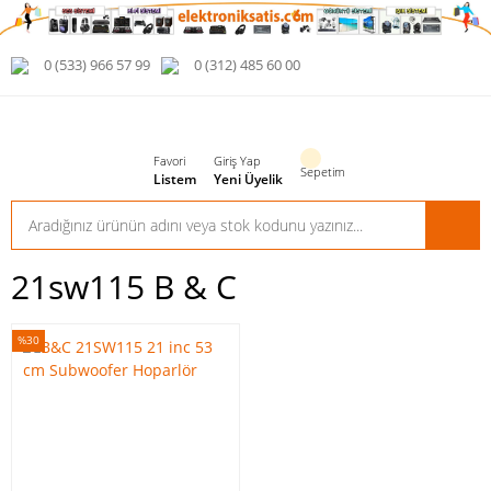
0 (533) 966 57 99
0 (312) 485 60 00
Favori
Giriş Yap
Sepetim
Listem
Yeni Üyelik
21sw115 B & C
%30