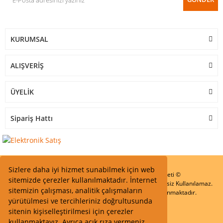
KURUMSAL
ALIŞVERİŞ
ÜYELİK
Sipariş Hattı
Sizlere daha iyi hizmet sunabilmek için web
Start Elektronik Sanayi ve Ticaret Limited Şirketi ©
sitemizde çerezler kullanılmaktadır. İnternet
Resimler Yazılar ve İçeriklerin Tüm hakları saklıdır ve İzinsiz Kullanılamaz.
sitemizin çalışması, analitik çalışmaların
Kredi kartı bilgileriniz 256bit SSL Sertifikası ile Korunmaktadır.
yürütülmesi ve tercihleriniz doğrultusunda
sitenin kişiselleştirilmesi için çerezler
kullanmaktayız. Ayrıca açık rıza vermeniz