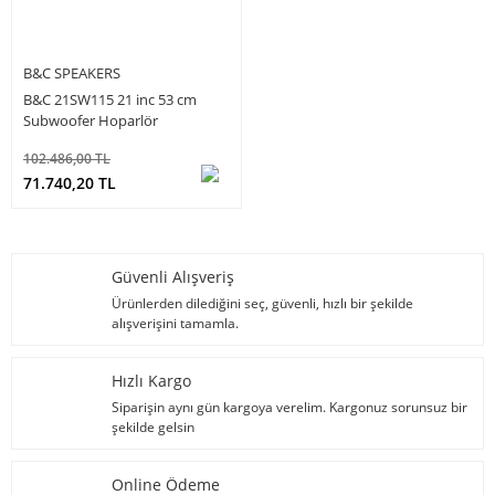
B&C SPEAKERS
B&C 21SW115 21 inc 53 cm
Subwoofer Hoparlör
102.486,00 TL
71.740,20 TL
Güvenli Alışveriş
Ürünlerden dilediğini seç, güvenli, hızlı bir şekilde
alışverişini tamamla.
Hızlı Kargo
Siparişin aynı gün kargoya verelim. Kargonuz sorunsuz bir
şekilde gelsin
Online Ödeme