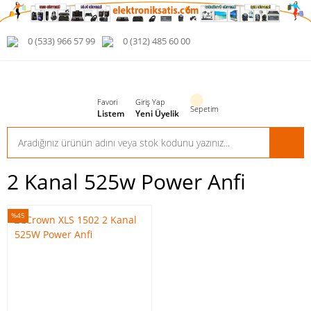
0 (533) 966 57 99
0 (312) 485 60 00
Favori
Giriş Yap
Sepetim
Listem
Yeni Üyelik
2 Kanal 525w Power Anfi
%45