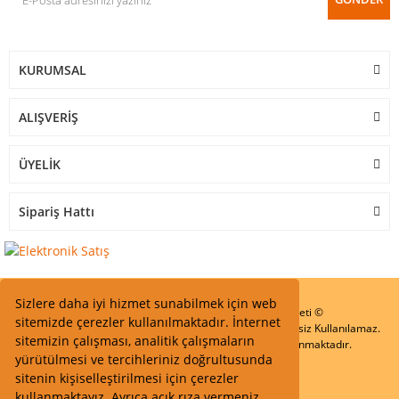
KURUMSAL
ALIŞVERİŞ
ÜYELİK
Sipariş Hattı
Sizlere daha iyi hizmet sunabilmek için web
Start Elektronik Sanayi ve Ticaret Limited Şirketi ©
sitemizde çerezler kullanılmaktadır. İnternet
Resimler Yazılar ve İçeriklerin Tüm hakları saklıdır ve İzinsiz Kullanılamaz.
sitemizin çalışması, analitik çalışmaların
Kredi kartı bilgileriniz 256bit SSL Sertifikası ile Korunmaktadır.
yürütülmesi ve tercihleriniz doğrultusunda
sitenin kişiselleştirilmesi için çerezler
kullanmaktayız. Ayrıca açık rıza vermeniz