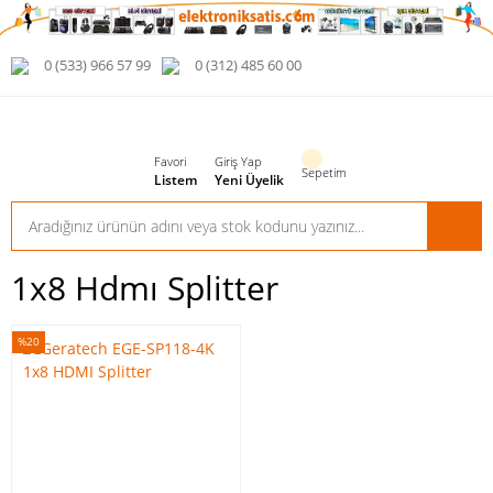
0 (533) 966 57 99
0 (312) 485 60 00
Favori
Giriş Yap
Sepetim
Listem
Yeni Üyelik
1x8 Hdmı Splitter
%20