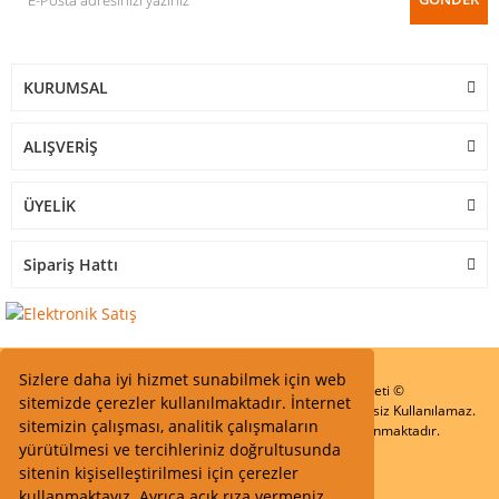
KURUMSAL
ALIŞVERİŞ
ÜYELİK
Sipariş Hattı
Sizlere daha iyi hizmet sunabilmek için web
Start Elektronik Sanayi ve Ticaret Limited Şirketi ©
sitemizde çerezler kullanılmaktadır. İnternet
Resimler Yazılar ve İçeriklerin Tüm hakları saklıdır ve İzinsiz Kullanılamaz.
sitemizin çalışması, analitik çalışmaların
Kredi kartı bilgileriniz 256bit SSL Sertifikası ile Korunmaktadır.
yürütülmesi ve tercihleriniz doğrultusunda
sitenin kişiselleştirilmesi için çerezler
kullanmaktayız. Ayrıca açık rıza vermeniz