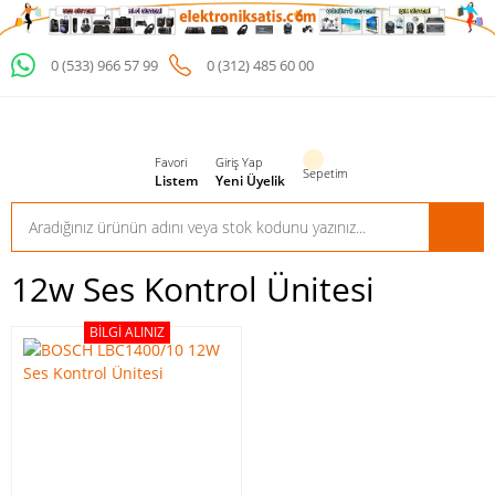
0 (533) 966 57 99
0 (312) 485 60 00
Favori
Giriş Yap
Sepetim
Listem
Yeni Üyelik
12w Ses Kontrol Ünitesi
BILGI ALINIZ