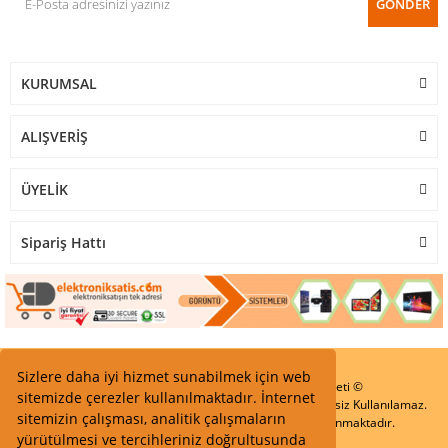
GÖNDER
KURUMSAL
ALIŞVERİŞ
ÜYELİK
Sipariş Hattı
Sizlere daha iyi hizmet sunabilmek için web
Start Elektronik Sanayi ve Ticaret Limited Şirketi ©
sitemizde çerezler kullanılmaktadır. İnternet
Resimler Yazılar ve İçeriklerin Tüm hakları saklıdır ve İzinsiz Kullanılamaz.
sitemizin çalışması, analitik çalışmaların
Kredi kartı bilgileriniz 256bit SSL Sertifikası ile Korunmaktadır.
yürütülmesi ve tercihleriniz doğrultusunda