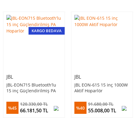
KARGO BEDAVA
JBL
JBL
JBL-EON715 Bluetooth'lu
JBL EON-615 15 inç 1000W
15 inç Güçlendirilmiş PA
Aktif Hoparlör
Hoparlör
120.330,00 TL
91.680,00 TL
%45
%40
66.181,50 TL
55.008,00 TL