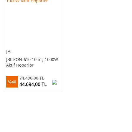
JBL
JBL EON-610 10 inç 1000W
Aktif Hoparlör
74.490,00 TL
%40
44.694,00 TL