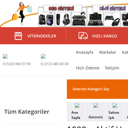
VITRINDEKILER
HIZLI KARGO
Anasayfa
Markalar
Kat
0 (533) 966 57 99
0 (312) 485 60 00
Hızlı Ödeme
İletişim
Tüm Kategoriler
Ana
Sahne
Görüntü
Sayfa
Işık