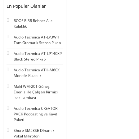
En Populer Olanlar
ROOF R-3R Rehber Alıcı
Kulaklık
Audio Technica AT-LP3WH
Tam Otomatik Stereo Pikap
Audio Technica AT-LP140XP
Black Stereo Pikap
Audio Technica ATH-M60X
Monitör Kulaklık
Maki WM-201 Güneş
Enerjisi ile Çalışan Kirmizi
ikaz Lambası
Audio Technica CREATOR
PACK Podcasting ve Kayıt
Paketi
Shure SM58SE Dinamik
Vokal Mikrofon