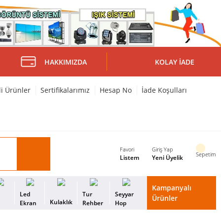
HAKKIMIZDA
KOLAY İADE
li Ürünler
Sertifikalarımız
Hesap No
İade Koşulları
Favori
Giriş Yap
Sepetim
Listem
Yeni Üyelik
Kampanyalı
i
Led
Tur
Seyyar
Ürünler
Kulaklık
s
Ekran
Rehber
Hop