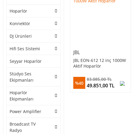
Hoparlör
Konnektör
DJ Ürünleri
Hifi Ses Sistemi
JBL
JBL EON-612 12 inç 1000W
Seyyar Hoparlör
Aktif Hoparlör
Stüdyo Ses
83.085,00 TL
Ekipmanları
%40
49.851,00 TL
Hoparlör
Ekipmanları
Power Amplifier
Broadcast TV
Radyo