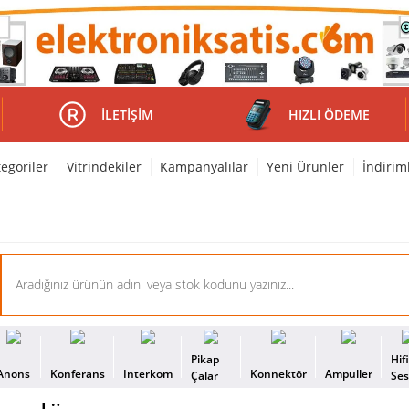
İLETIŞIM
HIZLI ÖDEME
egoriler
Vitrindekiler
Kampanyalılar
Yeni Ürünler
İndirim
Pikap
Hif
Anons
Konferans
Interkom
Konnektör
Ampuller
Çalar
Se