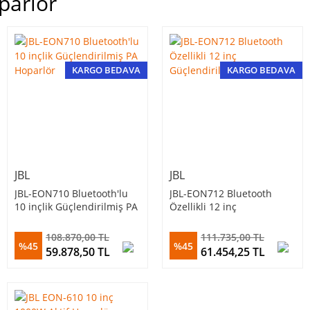
parlör
KARGO BEDAVA
KARGO BEDAVA
JBL
JBL
JBL-EON710 Bluetooth'lu
JBL-EON712 Bluetooth
10 inçlik Güçlendirilmiş PA
Özellikli 12 inç
Hoparlör
Güçlendirilmiş PA Hoparlör
108.870,00 TL
111.735,00 TL
%45
%45
59.878,50 TL
61.454,25 TL