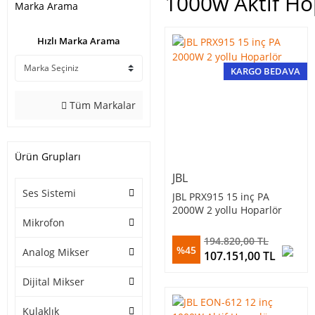
1000w Aktif Ho
Marka Arama
Hızlı Marka Arama
KARGO BEDAVA
Tüm Markalar
Ürün Grupları
JBL
Ses Sistemi
JBL PRX915 15 inç PA
2000W 2 yollu Hoparlör
Mikrofon
194.820,00 TL
%45
Analog Mikser
107.151,00 TL
Dijital Mikser
Kulaklık