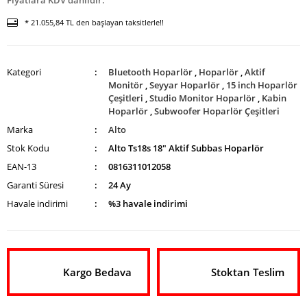
Fiyatlara KDV dahildir.
* 21.055,84 TL den başlayan taksitlerle!!
Kategori
Bluetooth Hoparlör
,
Hoparlör
,
Aktif
Monitör
,
Seyyar Hoparlör
,
15 inch Hoparlör
Çeşitleri
,
Studio Monitor Hoparlör
,
Kabin
Hoparlör
,
Subwoofer Hoparlör Çeşitleri
Marka
Alto
Stok Kodu
Alto Ts18s 18″ Aktif Subbas Hoparlör
EAN-13
0816311012058
Garanti Süresi
24 Ay
Havale indirimi
%3 havale indirimi
Kargo Bedava
Stoktan Teslim