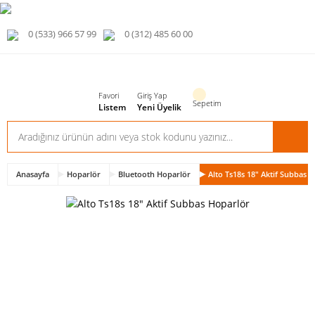
0 (533) 966 57 99
0 (312) 485 60 00
Favori
Giriş Yap
Sepetim
Listem
Yeni Üyelik
Anasayfa
Hoparlör
Bluetooth Hoparlör
Alto Ts18s 18″ Aktif Subbas 