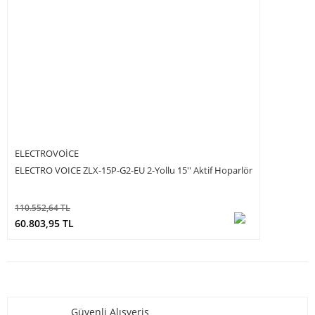
ELECTROVOICE
ELECTRO VOICE ZLX-15P-G2-EU 2-Yollu 15'' Aktif Hoparlör
110.552,64 TL
60.803,95 TL
Güvenli Alışveriş