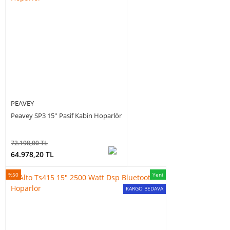
PEAVEY
Peavey SP3 15'' Pasif Kabin Hoparlör
72.198,00 TL
64.978,20 TL
%50
Yeni
KARGO BEDAVA