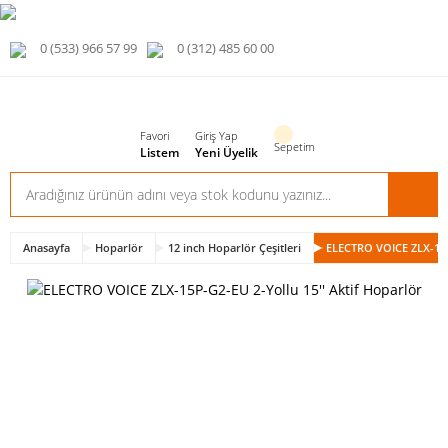
0 (533) 966 57 99
0 (312) 485 60 00
Favori
Giriş Yap
Sepetim
Listem
Yeni Üyelik
Anasayfa
Hoparlör
12 inch Hoparlör Çeşitleri
ELECTRO VOICE ZLX-15P-