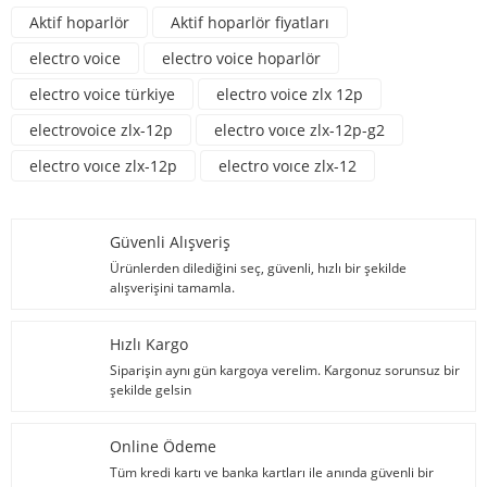
Aktif hoparlör
Aktif hoparlör fiyatları
electro voice
electro voice hoparlör
electro voice türkiye
electro voice zlx 12p
electrovoice zlx-12p
electro voıce zlx-12p-g2
electro voıce zlx-12p
electro voıce zlx-12
Güvenli Alışveriş
Ürünlerden dilediğini seç, güvenli, hızlı bir şekilde
alışverişini tamamla.
Hızlı Kargo
Siparişin aynı gün kargoya verelim. Kargonuz sorunsuz bir
şekilde gelsin
Online Ödeme
Tüm kredi kartı ve banka kartları ile anında güvenli bir