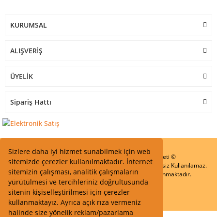
KURUMSAL
ALIŞVERİŞ
ÜYELİK
Sipariş Hattı
Sizlere daha iyi hizmet sunabilmek için web
Start Elektronik Sanayi ve Ticaret Limited Şirketi ©
sitemizde çerezler kullanılmaktadır. İnternet
Resimler Yazılar ve İçeriklerin Tüm hakları saklıdır ve İzinsiz Kullanılamaz.
sitemizin çalışması, analitik çalışmaların
Kredi kartı bilgileriniz 256bit SSL Sertifikası ile Korunmaktadır.
yürütülmesi ve tercihleriniz doğrultusunda
sitenin kişiselleştirilmesi için çerezler
kullanmaktayız. Ayrıca açık rıza vermeniz
halinde size yönelik reklam/pazarlama