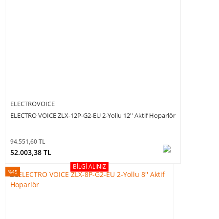
ELECTROVOICE
ELECTRO VOICE ZLX-12P-G2-EU 2-Yollu 12'' Aktif Hoparlör
94.551,60 TL
52.003,38 TL
BILGI ALINIZ
%45