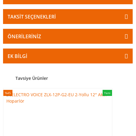
TAKSIT SEÇENEKLERI
ÖNERILERINIZ
EK BILGI
Tavsiye Ürünler
%45
Yeni