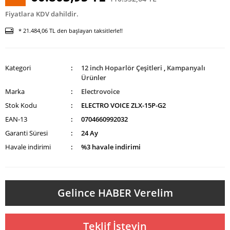
Fiyatlara KDV dahildir.
* 21.484,06 TL den başlayan taksitlerle!!
Kategori
12 inch Hoparlör Çeşitleri
,
Kampanyalı
Ürünler
Marka
Electrovoice
Stok Kodu
ELECTRO VOICE ZLX-15P-G2
EAN-13
0704660992032
Garanti Süresi
24 Ay
Havale indirimi
%3 havale indirimi
Gelince HABER Verelim
Teklif İsteyin