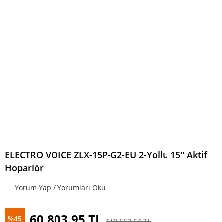
ELECTRO VOICE ZLX-15P-G2-EU 2-Yollu 15'' Aktif
Hoparlör
Yorum Yap / Yorumları Oku
60.803,95 TL
%45
110.552,64 TL