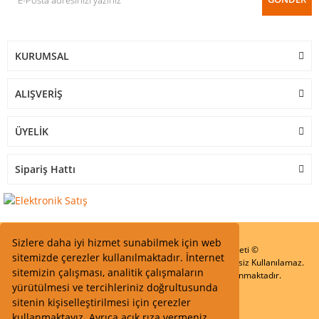
KURUMSAL
ALIŞVERİŞ
ÜYELİK
Sipariş Hattı
Sizlere daha iyi hizmet sunabilmek için web
Start Elektronik Sanayi ve Ticaret Limited Şirketi ©
sitemizde çerezler kullanılmaktadır. İnternet
Resimler Yazılar ve İçeriklerin Tüm hakları saklıdır ve İzinsiz Kullanılamaz.
sitemizin çalışması, analitik çalışmaların
Kredi kartı bilgileriniz 256bit SSL Sertifikası ile Korunmaktadır.
yürütülmesi ve tercihleriniz doğrultusunda
sitenin kişiselleştirilmesi için çerezler
kullanmaktayız. Ayrıca açık rıza vermeniz