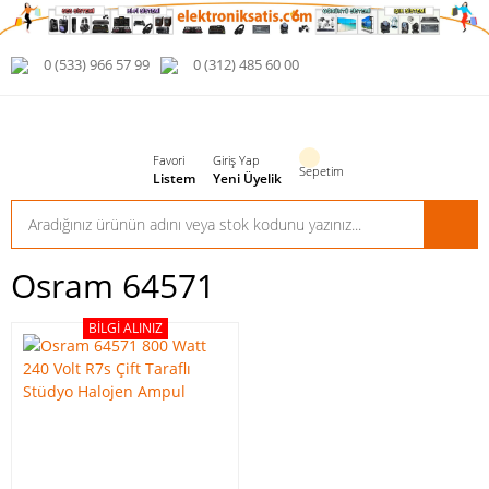
0 (533) 966 57 99
0 (312) 485 60 00
Favori
Giriş Yap
Sepetim
Listem
Yeni Üyelik
Osram 64571
BILGI ALINIZ