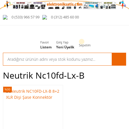
0 (533) 966 57 99
0 (312) 485 60 00
Favori
Giriş Yap
Sepetim
Listem
Yeni Üyelik
Neutrik Nc10fd-Lx-B
%30