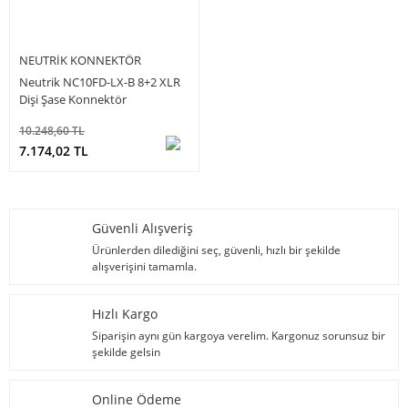
NEUTRIK KONNEKTÖR
Neutrik NC10FD-LX-B 8+2 XLR
Dişi Şase Konnektör
10.248,60 TL
7.174,02 TL
Güvenli Alışveriş
Ürünlerden dilediğini seç, güvenli, hızlı bir şekilde
alışverişini tamamla.
Hızlı Kargo
Siparişin aynı gün kargoya verelim. Kargonuz sorunsuz bir
şekilde gelsin
Online Ödeme