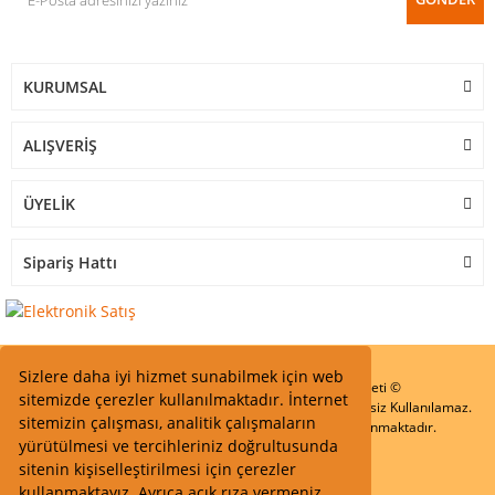
KURUMSAL
ALIŞVERİŞ
ÜYELİK
Sipariş Hattı
Sizlere daha iyi hizmet sunabilmek için web
Start Elektronik Sanayi ve Ticaret Limited Şirketi ©
sitemizde çerezler kullanılmaktadır. İnternet
Resimler Yazılar ve İçeriklerin Tüm hakları saklıdır ve İzinsiz Kullanılamaz.
sitemizin çalışması, analitik çalışmaların
Kredi kartı bilgileriniz 256bit SSL Sertifikası ile Korunmaktadır.
yürütülmesi ve tercihleriniz doğrultusunda
sitenin kişiselleştirilmesi için çerezler
kullanmaktayız. Ayrıca açık rıza vermeniz