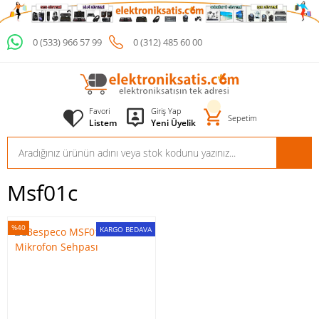
0 (533) 966 57 99
0 (312) 485 60 00
Favori
Giriş Yap
Sepetim
Listem
Yeni Üyelik
Msf01c
%40
KARGO BEDAVA