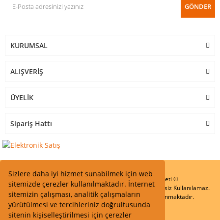
GÖNDER
KURUMSAL
ALIŞVERİŞ
ÜYELİK
Sipariş Hattı
Sizlere daha iyi hizmet sunabilmek için web
Start Elektronik Sanayi ve Ticaret Limited Şirketi ©
sitemizde çerezler kullanılmaktadır. İnternet
Resimler Yazılar ve İçeriklerin Tüm hakları saklıdır ve İzinsiz Kullanılamaz.
sitemizin çalışması, analitik çalışmaların
Kredi kartı bilgileriniz 256bit SSL Sertifikası ile Korunmaktadır.
yürütülmesi ve tercihleriniz doğrultusunda
sitenin kişiselleştirilmesi için çerezler