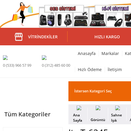
VITRINDEKILER
HIZLI KARGO
Anasayfa
Markalar
Kat
0 (533) 966 57 99
0 (312) 485 60 00
Hızlı Ödeme
İletişim
Tüm Kategoriler
Ana
Sahne
Görüntü
Sayfa
Işık