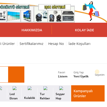
HAKKIMIZDA
KOLAY İADE
li Ürünler
Sertifikalarımız
Hesap No
İade Koşulları
Favori
Giriş Yap
Sepetim
Listem
Yeni Üyelik
Kampanyalı
i
Led
Tur
Seyyar
Ürünler
Kulaklık
s
Ekran
Rehber
Hop