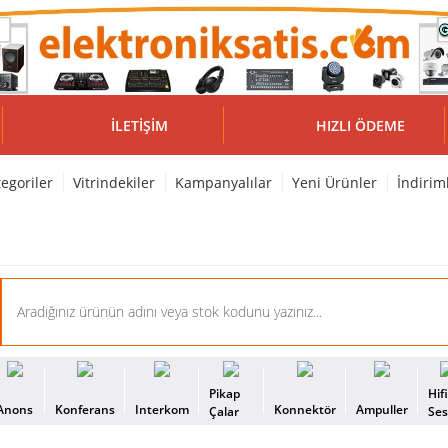
İLETIŞIM
HIZLI ÖDEME
egoriler
Vitrindekiler
Kampanyalılar
Yeni Ürünler
İndirim
Pikap
Hif
Anons
Konferans
Interkom
Konnektör
Ampuller
Çalar
Se