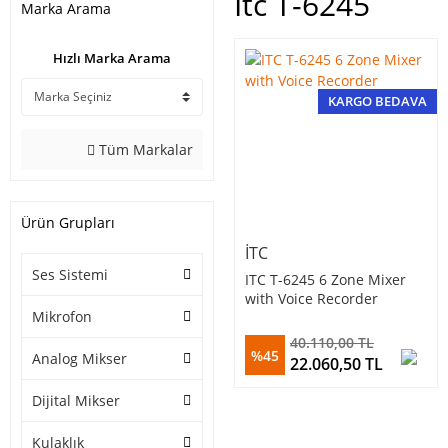
Itc T-6245
Marka Arama
Hızlı Marka Arama
KARGO BEDAVA
Tüm Markalar
Ürün Grupları
ITC
Ses Sistemi
ITC T-6245 6 Zone Mixer
with Voice Recorder
Mikrofon
40.110,00 TL
%45
Analog Mikser
22.060,50 TL
Dijital Mikser
Kulaklık