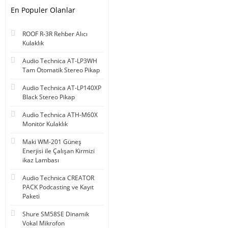
En Populer Olanlar
ROOF R-3R Rehber Alıcı
Kulaklık
Audio Technica AT-LP3WH
Tam Otomatik Stereo Pikap
Audio Technica AT-LP140XP
Black Stereo Pikap
Audio Technica ATH-M60X
Monitör Kulaklık
Maki WM-201 Güneş
Enerjisi ile Çalışan Kirmizi
ikaz Lambası
Audio Technica CREATOR
PACK Podcasting ve Kayıt
Paketi
Shure SM58SE Dinamik
Vokal Mikrofon