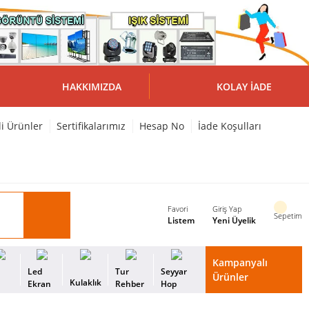
HAKKIMIZDA
KOLAY İADE
li Ürünler
Sertifikalarımız
Hesap No
İade Koşulları
Favori
Giriş Yap
Sepetim
Listem
Yeni Üyelik
Kampanyalı
i
Led
Tur
Seyyar
Ürünler
Kulaklık
s
Ekran
Rehber
Hop