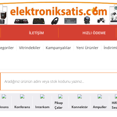
İLETIŞIM
HIZLI ÖDEME
egoriler
Vitrindekiler
Kampanyalılar
Yeni Ürünler
İndirim
Pikap
Hif
Anons
Konferans
Interkom
Konnektör
Ampuller
Çalar
Se