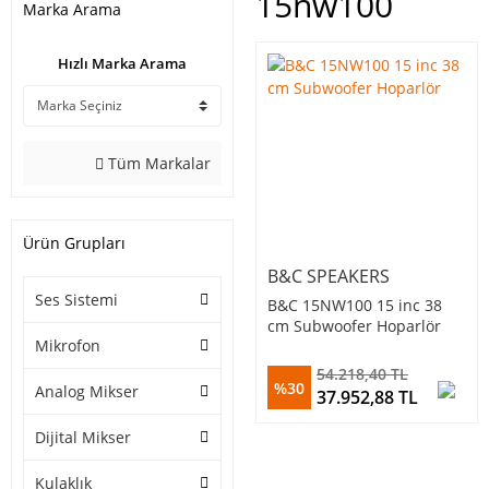
15nw100
Marka Arama
Hızlı Marka Arama
Tüm Markalar
Ürün Grupları
B&C SPEAKERS
Ses Sistemi
B&C 15NW100 15 inc 38
cm Subwoofer Hoparlör
Mikrofon
54.218,40 TL
%30
Analog Mikser
37.952,88 TL
Dijital Mikser
Kulaklık