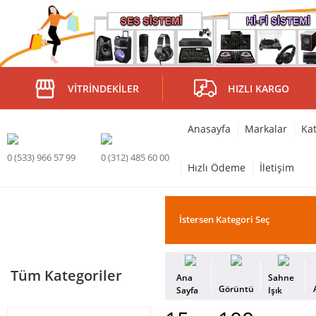
VITRINDEKILER
HIZLI KARGO
Anasayfa
Markalar
Kat
0 (533) 966 57 99
0 (312) 485 60 00
Hızlı Ödeme
İletişim
Tüm Kategoriler
Ana
Sahne
Görüntü
Sayfa
Işık