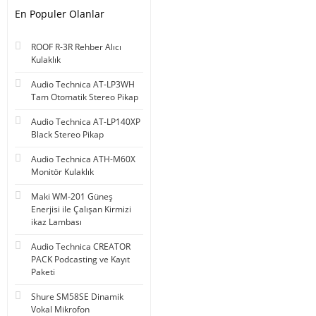
En Populer Olanlar
ROOF R-3R Rehber Alıcı
Kulaklık
Audio Technica AT-LP3WH
Tam Otomatik Stereo Pikap
Audio Technica AT-LP140XP
Black Stereo Pikap
Audio Technica ATH-M60X
Monitör Kulaklık
Maki WM-201 Güneş
Enerjisi ile Çalışan Kirmizi
ikaz Lambası
Audio Technica CREATOR
PACK Podcasting ve Kayıt
Paketi
Shure SM58SE Dinamik
Vokal Mikrofon