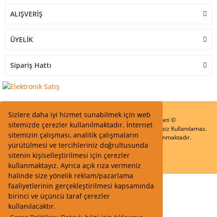
ALIŞVERİŞ
ÜYELİK
Sipariş Hattı
Sizlere daha iyi hizmet sunabilmek için web
Start Elektronik Sanayi ve Ticaret Limited Şirketi ©
sitemizde çerezler kullanılmaktadır. İnternet
Resimler Yazılar ve İçeriklerin Tüm hakları saklıdır ve İzinsiz Kullanılamaz.
sitemizin çalışması, analitik çalışmaların
Kredi kartı bilgileriniz 256bit SSL Sertifikası ile Korunmaktadır.
yürütülmesi ve tercihleriniz doğrultusunda
sitenin kişiselleştirilmesi için çerezler
kullanmaktayız. Ayrıca açık rıza vermeniz
halinde size yönelik reklam/pazarlama
faaliyetlerinin gerçekleştirilmesi kapsamında
birinci ve üçüncü taraf çerezler
kullanılacaktır.