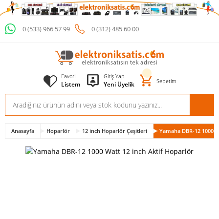
0 (533) 966 57 99
0 (312) 485 60 00
Favori
Giriş Yap
Sepetim
Listem
Yeni Üyelik
Anasayfa
Hoparlör
12 inch Hoparlör Çeşitleri
Yamaha DBR-12 1000 Wa