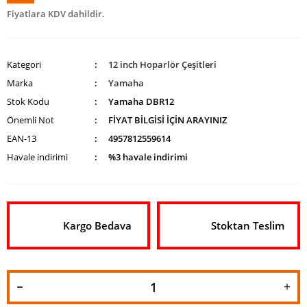
Fiyatlara KDV dahildir.
Kategori
12 inch Hoparlör Çeşitleri
Marka
Yamaha
Stok Kodu
Yamaha DBR12
Önemli Not
FİYAT BİLGİSİ İÇİN ARAYINIZ
EAN-13
4957812559614
Havale indirimi
%3 havale indirimi
Kargo Bedava
Stoktan Teslim