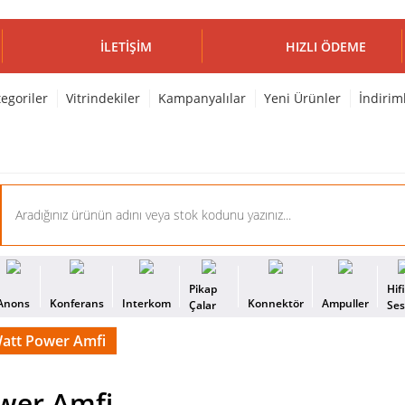
İLETIŞIM
HIZLI ÖDEME
egoriler
Vitrindekiler
Kampanyalılar
Yeni Ürünler
İndirim
Pikap
Hif
Anons
Konferans
Interkom
Konnektör
Ampuller
Çalar
Se
Watt Power Amfi
wer Amfi