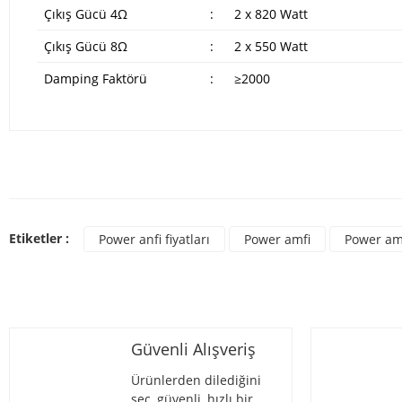
Çıkış Gücü 4Ω
:
2 x 820 Watt
Çıkış Gücü 8Ω
:
2 x 550 Watt
Damping Faktörü
:
≥2000
Bu ürünün fiyat bilgisi, resim, ürün açıklamalarında ve diğer konulard
Görüş ve önerileriniz için teşekkür ederiz.
Bu ür
Ürün resmi kalitesiz, bozuk veya görüntülenemiyor.
Etiketler :
Power anfi fiyatları
Power amfi
Power amf
Ürün açıklamasında eksik bilgiler bulunuyor.
Ürün bilgilerinde hatalar bulunuyor.
Ürün fiyatı diğer sitelerden daha pahalı.
Bu ürüne benzer farklı alternatifler olmalı.
Güvenli Alışveriş
Ürünlerden dilediğini
seç, güvenli, hızlı bir