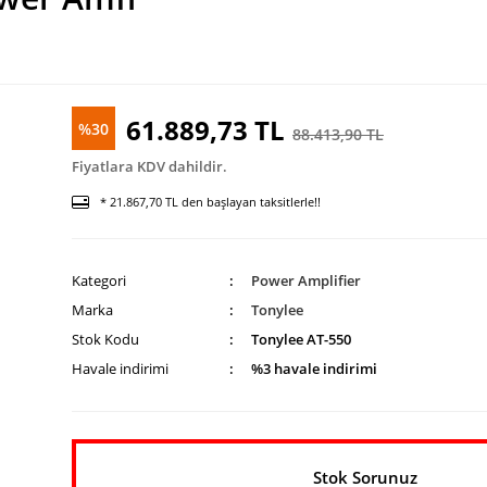
61.889,73 TL
%30
88.413,90 TL
Fiyatlara KDV dahildir.
* 21.867,70 TL den başlayan taksitlerle!!
Kategori
Power Amplifier
Marka
Tonylee
Stok Kodu
Tonylee AT-550
Havale indirimi
%3 havale indirimi
Stok Sorunuz