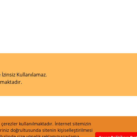
 İzinsiz Kullanılamaz.
unmaktadır.
çerezler kullanılmaktadır. İnternet sitemizin
riniz doğrultusunda sitenin kişiselleştirilmesi
z halinde size yönelik reklam/pazarlama