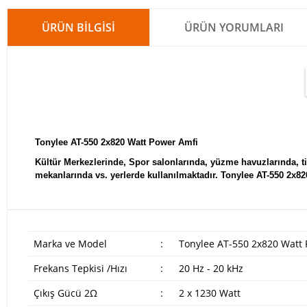
ÜRÜN BILGISI
ÜRÜN YORUMLARI
Tonylee AT-550 2x820 Watt Power Amfi
Kültür Merkezlerinde, Spor salonlarında, yüzme havuzlarında, ti
mekanlarında vs. yerlerde kullanılmaktadır. Tonylee AT-550 2x8
Marka ve Model
:
Tonylee AT-550 2x820 Watt 
Frekans Tepkisi /Hızı
:
20 Hz - 20 kHz
Çıkış Gücü 2Ω
:
2 x 1230 Watt