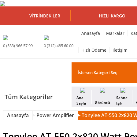
VITRINDEKILER
HIZLI KARGO
Anasayfa
Markalar
Kat
0 (533) 966 57 99
0 (312) 485 60 00
Hızlı Ödeme
İletişim
Tüm Kategoriler
Ana
Sahne
Görüntü
Sayfa
Işık
Anasayfa
Power Amplifier
Tonylee AT-550 2x820 
Tonylee AT-550 2x820 Watt Po