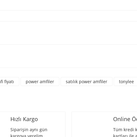
a yetersiz gördüğünüz noktaları öneri formunu kullanarak tarafımıza iletebili
üne ilk yorumu siz yapın!
i fiyatı
power amfiler
satılık power amfiler
tonylee
Yorum Yaz
Hızlı Kargo
Online 
Siparişin aynı gün
Tüm kredi k
kargoya verelim.
kartları ile