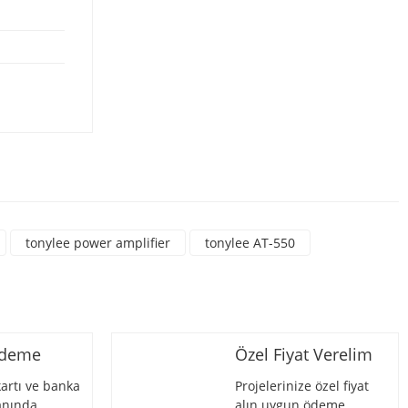
14.290,62 TL
24.639,00 TL
KÖNIIG
König K-1515 15'' Pasif Hopar
18.278,70 TL
33.234,00 TL
rsiniz.
ROOF
Roof R-100 Dinamik Vokal Mi
tonylee power amplifier
tonylee AT-550
2.326,38 TL
4.011,00 TL
SPEKON
Ödeme
Özel Fiyat Verelim
Spekon VOX-1 Pop Filtre
artı ve banka
Projelerinize özel fiyat
 anında
alın uygun ödeme