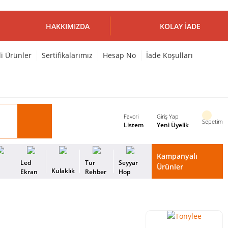
HAKKIMIZDA
KOLAY İADE
li Ürünler
Sertifikalarımız
Hesap No
İade Koşulları
Favori
Giriş Yap
Sepetim
Listem
Yeni Üyelik
Kampanyalı
i
Led
Tur
Seyyar
Ürünler
Kulaklık
s
Ekran
Rehber
Hop