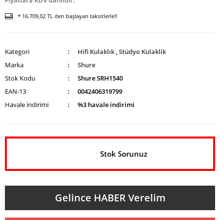
Fiyatlara KDV dahildir.
* 16.709,02 TL den başlayan taksitlerle!!
Kategori
Hifi Kulaklık
,
Stüdyo Kulaklik
Marka
Shure
Stok Kodu
Shure SRH1540
EAN-13
0042406319799
Havale indirimi
%3 havale indirimi
Stok Sorunuz
Gelince HABER Verelim