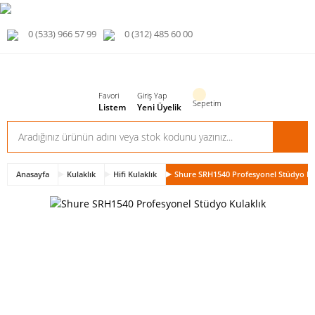
0 (533) 966 57 99
0 (312) 485 60 00
Favori
Giriş Yap
Sepetim
Listem
Yeni Üyelik
Anasayfa
Kulaklık
Hifi Kulaklık
Shure SRH1540 Profesyonel Stüdyo Ku