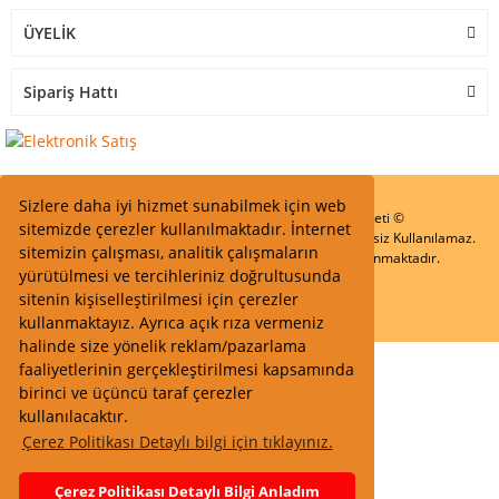
ÜYELİK
Sipariş Hattı
Sizlere daha iyi hizmet sunabilmek için web
Start Elektronik Sanayi ve Ticaret Limited Şirketi ©
sitemizde çerezler kullanılmaktadır. İnternet
Resimler Yazılar ve İçeriklerin Tüm hakları saklıdır ve İzinsiz Kullanılamaz.
sitemizin çalışması, analitik çalışmaların
Kredi kartı bilgileriniz 256bit SSL Sertifikası ile Korunmaktadır.
yürütülmesi ve tercihleriniz doğrultusunda
sitenin kişiselleştirilmesi için çerezler
kullanmaktayız. Ayrıca açık rıza vermeniz
halinde size yönelik reklam/pazarlama
faaliyetlerinin gerçekleştirilmesi kapsamında
birinci ve üçüncü taraf çerezler
kullanılacaktır.
Çerez Politikası Detaylı bilgi için tıklayınız.
Çerez Politikası Detaylı Bilgi Anladım