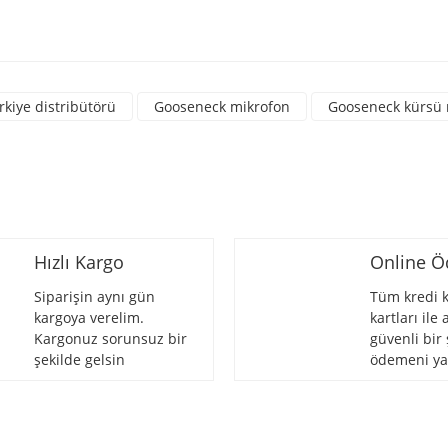
a yetersiz gördüğünüz noktaları öneri formunu kullanarak tarafımıza iletebili
üne ilk yorumu siz yapın!
rkiye distribütörü
Gooseneck mikrofon
Gooseneck kürsü 
Yorum Yaz
Hızlı Kargo
Online 
Siparişin aynı gün
Tüm kredi k
kargoya verelim.
kartları ile
Kargonuz sorunsuz bir
güvenli bir 
Gönder
şekilde gelsin
ödemeni ya