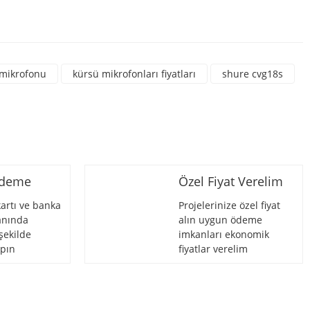
rsiniz.
mikrofonu
kürsü mikrofonları fiyatları
shure cvg18s
Ödeme
Özel Fiyat Verelim
artı ve banka
Projelerinize özel fiyat
 anında
alın uygun ödeme
şekilde
imkanları ekonomik
pın
fiyatlar verelim