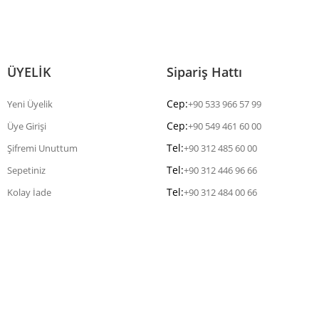
ÜYELİK
Sipariş Hattı
Cep:
Yeni Üyelik
+90 533 966 57 99
Cep:
Üye Girişi
+90 549 461 60 00
Tel:
Şifremi Unuttum
+90 312 485 60 00
Tel:
Sepetiniz
+90 312 446 96 66
Tel:
Kolay İade
+90 312 484 00 66