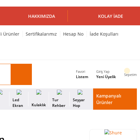
HAKKIMIZDA
KOLAY İADE
li Ürünler
Sertifikalarımız
Hesap No
İade Koşulları
Favori
Giriş Yap
Sepetim
Listem
Yeni Üyelik
Kampanyalı
i
Led
Tur
Seyyar
Ürünler
Kulaklık
s
Ekran
Rehber
Hop
n