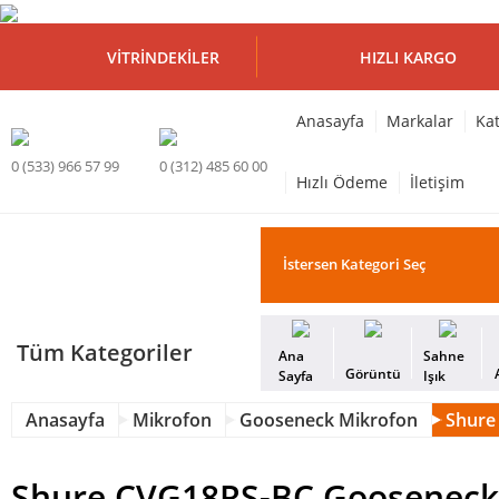
VITRINDEKILER
HIZLI KARGO
Anasayfa
Markalar
Kat
0 (533) 966 57 99
0 (312) 485 60 00
Hızlı Ödeme
İletişim
Tüm Kategoriler
Ana
Sahne
Görüntü
Sayfa
Işık
Anasayfa
Mikrofon
Gooseneck Mikrofon
Shure
Shure CVG18RS-BC Gooseneck 