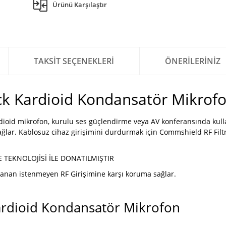
Ürünü Karşılaştır
TAKSIT SEÇENEKLERI
ÖNERILERINIZ
 Kardioid Kondansatör Mikrof
rdioid mikrofon, kurulu ses güçlendirme veya AV konferansında kull
 sağlar. Kablosuz cihaz girişimini durdurmak için Commshield RF Fil
TEKNOLOJİSİ İLE DONATILMIŞTIR
aklanan istenmeyen RF Girişimine karşı koruma sağlar.
rdioid Kondansatör Mikrofon