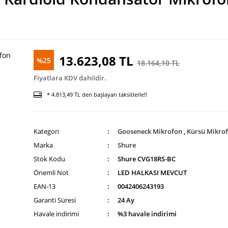
13.623,08 TL
%25
18.164,10 TL
Fiyatlara KDV dahildir.
* 4.813,49 TL den başlayan taksitlerle!!
Kategori
Gooseneck Mikrofon
,
Kürsü Mikro
Marka
Shure
Stok Kodu
Shure CVG18RS-BC
Önemli Not
LED HALKASI MEVCUT
EAN-13
0042406243193
Garanti Süresi
24 Ay
Havale indirimi
%3 havale indirimi