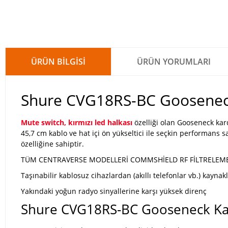
ÜRÜN BILGISI
ÜRÜN YORUMLARI
Shure CVG18RS-BC Gooseneck
Mute switch, kırmızı led halkası
özelliği olan Gooseneck ka
45,7 cm kablo ve hat içi ön yükseltici ile seçkin performans
özelliğine sahiptir.
TÜM CENTRAVERSE MODELLERİ COMMSHİELD RF FİLTRELEME 
Taşınabilir kablosuz cihazlardan (akıllı telefonlar vb.) kayn
Yakındaki yoğun radyo sinyallerine karşı yüksek direnç
Shure CVG18RS-BC Gooseneck Ka