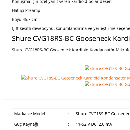
Konuşma için özel yanıt veren kardioid polar desen
Hat içi Preamp
Boyu 45,7 cm
Çift kesitli deveboynu, konumlandırma ve yerleştirme seçenek
Shure CVG18RS-BC Gooseneck Kardi
Shure CVG18RS-BC Gooseneck Kardioid Kondansatör Mikrofon Ü
Marka ve Model
:
Shure CVG18S-BC Gooseneck
Güç Kaynağı
:
11-52 V DC, 2.0 mA