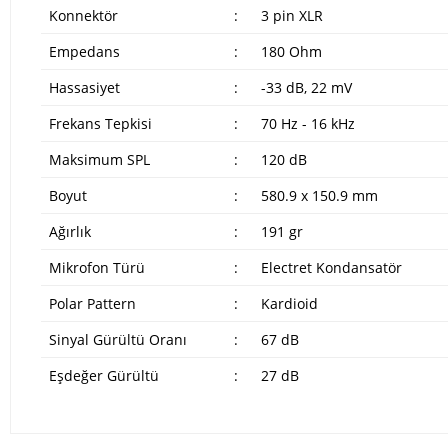
Konnektör
:
3 pin XLR
Empedans
:
180 Ohm
Hassasiyet
:
-33 dB, 22 mV
Frekans Tepkisi
:
70 Hz - 16 kHz
Maksimum SPL
:
120 dB
Boyut
:
580.9 x 150.9 mm
Ağırlık
:
191 gr
Mikrofon Türü
:
Electret Kondansatör
Polar Pattern
:
Kardioid
Sinyal Gürültü Oranı
:
67 dB
Eşdeğer Gürültü
:
27 dB