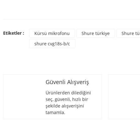
Bu ürünün fiyat bilgisi, resim, ürün açıklamalarında ve diğer konulard
Görüş ve önerileriniz için teşekkür ederiz.
Bu ür
Ürün resmi kalitesiz, bozuk veya görüntülenemiyor.
Etiketler :
Kürsü mikrofonu
Shure türkiye
Shure tü
Ürün açıklamasında eksik bilgiler bulunuyor.
shure cvg18s-b/c
Ürün bilgilerinde hatalar bulunuyor.
Ürün fiyatı diğer sitelerden daha pahalı.
Bu ürüne benzer farklı alternatifler olmalı.
Güvenli Alışveriş
Ürünlerden dilediğini
seç, güvenli, hızlı bir
şekilde alışverişini
tamamla.