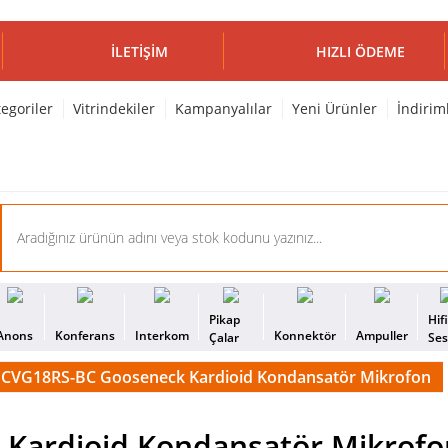
İLETIŞIM
HIZLI ÖDEME
egoriler
Vitrindekiler
Kampanyalılar
Yeni Ürünler
İndirim
Pikap
Hif
Anons
Konferans
Interkom
Konnektör
Ampuller
Çalar
Se
 CVG18RS-BC Gooseneck Kardioid Kondansatör Mikrofon
Kardioid Kondansatör Mikrofo