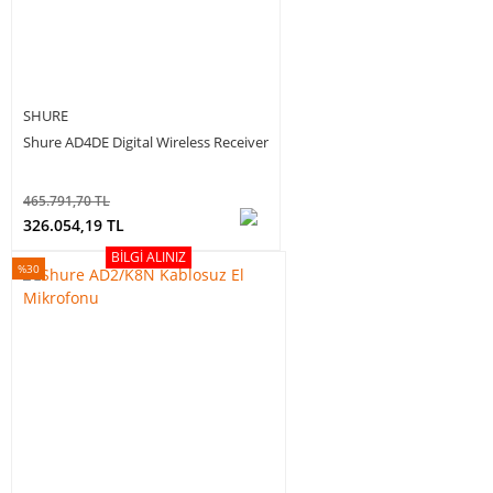
SHURE
Shure AD4DE Digital Wireless Receiver
465.791,70 TL
326.054,19 TL
BILGI ALINIZ
%30