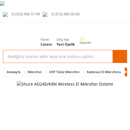
0 (533) 966 57 99
0 (312) 485 60 00
Favori
Giriş Yap
Sepetim
Listem
Yeni Üyelik
Anasayfa
Mikrofon
UHF Telsiz Mikrofon
Kablosuz El Mikrofonu
S