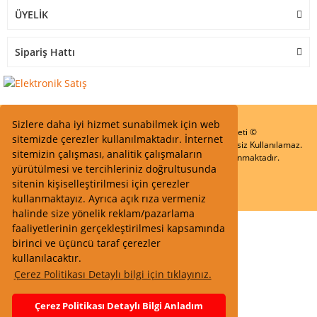
ÜYELİK
Sipariş Hattı
Sizlere daha iyi hizmet sunabilmek için web
Start Elektronik Sanayi ve Ticaret Limited Şirketi ©
sitemizde çerezler kullanılmaktadır. İnternet
Resimler Yazılar ve İçeriklerin Tüm hakları saklıdır ve İzinsiz Kullanılamaz.
sitemizin çalışması, analitik çalışmaların
Kredi kartı bilgileriniz 256bit SSL Sertifikası ile Korunmaktadır.
yürütülmesi ve tercihleriniz doğrultusunda
sitenin kişiselleştirilmesi için çerezler
kullanmaktayız. Ayrıca açık rıza vermeniz
halinde size yönelik reklam/pazarlama
faaliyetlerinin gerçekleştirilmesi kapsamında
birinci ve üçüncü taraf çerezler
kullanılacaktır.
Çerez Politikası Detaylı bilgi için tıklayınız.
Çerez Politikası Detaylı Bilgi Anladım