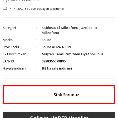
Fiyatlara KDV dahildir.
* 171.200,18 TL den başlayan taksitlerle!!
Kategori
Kablosuz El Mikrofonu
,
Özel Solist
Mikrofonu
Marka
Shure
Stok Kodu
Shure AD24D/K8N
Ek taksit imkanı
Müşteri Temsilcimizden Fiyat Sorunuz
EAN-13
0888366079805
Havale indirimi
%3 havale indirimi
Stok Sorunuz