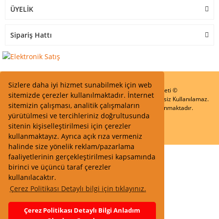
ÜYELİK
Sipariş Hattı
Sizlere daha iyi hizmet sunabilmek için web
Start Elektronik Sanayi ve Ticaret Limited Şirketi ©
sitemizde çerezler kullanılmaktadır. İnternet
Resimler Yazılar ve İçeriklerin Tüm hakları saklıdır ve İzinsiz Kullanılamaz.
sitemizin çalışması, analitik çalışmaların
Kredi kartı bilgileriniz 256bit SSL Sertifikası ile Korunmaktadır.
yürütülmesi ve tercihleriniz doğrultusunda
sitenin kişiselleştirilmesi için çerezler
kullanmaktayız. Ayrıca açık rıza vermeniz
halinde size yönelik reklam/pazarlama
faaliyetlerinin gerçekleştirilmesi kapsamında
birinci ve üçüncü taraf çerezler
kullanılacaktır.
Çerez Politikası Detaylı bilgi için tıklayınız.
Çerez Politikası Detaylı Bilgi Anladım