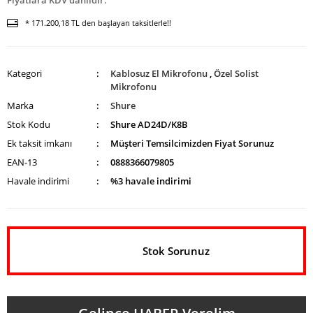
Fiyatlara KDV dahildir.
* 171.200,18 TL den başlayan taksitlerle!!
Kategori
Kablosuz El Mikrofonu
,
Özel Solist
Mikrofonu
Marka
Shure
Stok Kodu
Shure AD24D/K8B
Ek taksit imkanı
Müşteri Temsilcimizden Fiyat Sorunuz
EAN-13
0888366079805
Havale indirimi
%3 havale indirimi
Stok Sorunuz