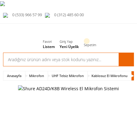
0 (533) 966 57 99
0 (312) 485 60 00
Favori
Giriş Yap
Sepetim
Listem
Yeni Üyelik
Anasayfa
Mikrofon
UHF Telsiz Mikrofon
Kablosuz El Mikrofonu
S