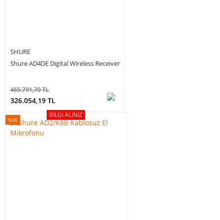
SHURE
Shure AD4DE Digital Wireless Receiver
465.791,70 TL
326.054,19 TL
BILGI ALINIZ
%30