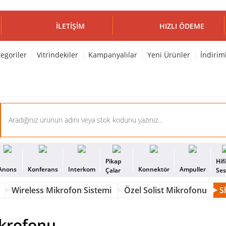
İLETIŞIM
HIZLI ÖDEME
egoriler
Vitrindekiler
Kampanyalılar
Yeni Ürünler
İndirim
Pikap
Hif
Anons
Konferans
Interkom
Konnektör
Ampuller
Çalar
Se
Wireless Mikrofon Sistemi
Özel Solist Mikrofonu
S
ikrofonu