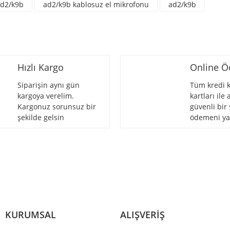
ad2/k9b
ad2/k9b kablosuz el mikrofonu
ad2/k9b
Hızlı Kargo
Online 
Siparişin aynı gün
Tüm kredi k
kargoya verelim.
kartları ile
Kargonuz sorunsuz bir
güvenli bir 
Gönder
şekilde gelsin
ödemeni ya
KURUMSAL
ALIŞVERİŞ