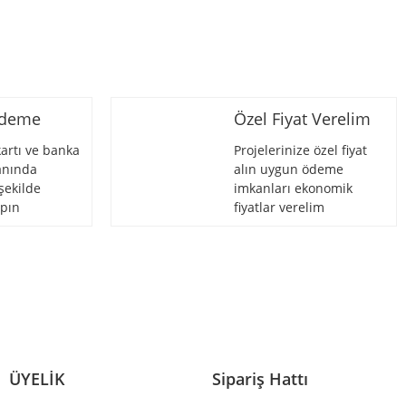
Ödeme
Özel Fiyat Verelim
artı ve banka
Projelerinize özel fiyat
 anında
alın uygun ödeme
şekilde
imkanları ekonomik
pın
fiyatlar verelim
ÜYELİK
Sipariş Hattı