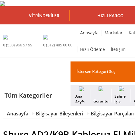
VITRINDEKILER
HIZLI KARGO
Anasayfa
Markalar
Kat
0 (533) 966 57 99
0 (312) 485 60 00
Hızlı Ödeme
İletişim
Tüm Kategoriler
Ana
Sahne
Görüntü
Sayfa
Işık
Anasayfa
Bilgisayar Bileşenleri
Bilgisayar Parçaları
Shure AD2/K9B Kablosuz El M