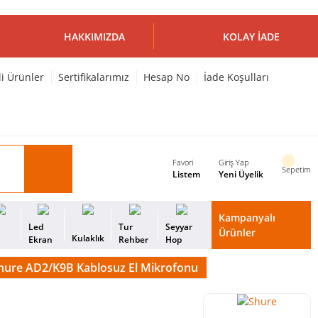
HAKKIMIZDA
KOLAY İADE
li Ürünler
Sertifikalarımız
Hesap No
İade Koşulları
Favori
Giriş Yap
Sepetim
Listem
Yeni Üyelik
Kampanyalı
i
Led
Tur
Seyyar
Ürünler
Kulaklık
s
Ekran
Rehber
Hop
hure AD2/K9B Kablosuz El Mikrofonu