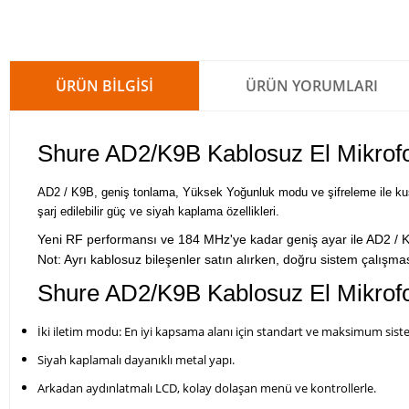
ÜRÜN BILGISI
ÜRÜN YORUMLARI
Shure AD2/K9B Kablosuz El Mikrof
AD2 / K9B, geniş tonlama, Yüksek Yoğunluk modu ve şifreleme ile kusur
şarj edilebilir güç ve siyah kaplama özellikleri.
Yeni RF performansı ve 184 MHz'ye kadar geniş ayar ile AD2 / K9B,
Not: Ayrı kablosuz bileşenler satın alırken, doğru sistem çalışması
Shure AD2/K9B Kablosuz El Mikrof
İki iletim modu: En iyi kapsama alanı için standart ve maksimum sist
Siyah kaplamalı dayanıklı metal yapı.
Arkadan aydınlatmalı LCD, kolay dolaşan menü ve kontrollerle.