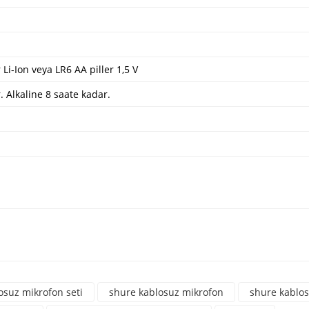
Li-Ion veya LR6 AA piller 1,5 V
 Alkaline 8 saate kadar.
a yetersiz gördüğünüz noktaları öneri formunu kullanarak tarafımıza iletebili
üne ilk yorumu siz yapın!
osuz mikrofon seti
shure kablosuz mikrofon
shure kablos
Yorum Yaz