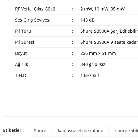
RF Verici Çıkış Gücü
:
2 mW, 10 mW, 35 mW
Ses Giriş Seviyesi
:
145 dB
Pil Türü
:
Shure SB900A Şarj Edilebilir 
Pil Süresi
:
Shure SB900A 9 saate kadar.
Boyut
:
256 mm x 51 mm
Ağırlık
:
340 gr pilsiz
T.H.D
:
1 kHz,% 1
Bu ürünün fiyat bilgisi, resim, ürün açıklamalarında ve diğer konulard
Görüş ve önerileriniz için teşekkür ederiz.
Bu ür
Ürün resmi kalitesiz, bozuk veya görüntülenemiyor.
Etiketler :
Shure
kablosuz el mikrofonu
shure kabl
Ürün açıklamasında eksik bilgiler bulunuyor.