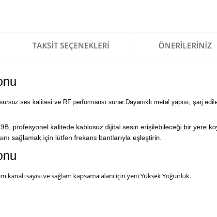
TAKSIT SEÇENEKLERI
ÖNERILERINIZ
onu
suz ses kalitesi ve RF performansı sunar.Dayanıklı metal yapısı, şarj edilebi
 profesyonel kalitede kablosuz dijital sesin erişilebileceği bir yere ko
nı sağlamak için lütfen frekans bantlarıyla eşleştirin.
onu
em kanalı sayısı ve sağlam kapsama alanı için yeni Yüksek Yoğunluk.