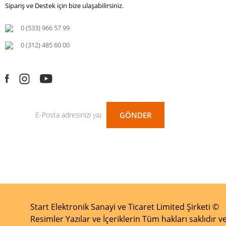
Sipariş ve Destek için bize ulaşabilirsiniz.
0 (533) 966 57 99
0 (312) 485 60 00
GÖNDER
Start Elektronik Sanayi ve Ticaret Limited Şirketi ©
Resimler Yazılar ve İçeriklerin Tüm hakları saklıdır ve