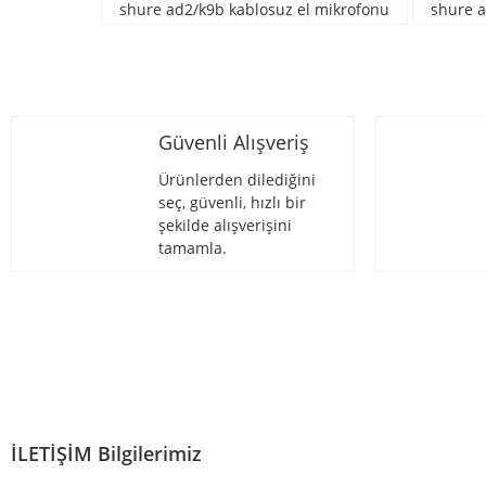
shure ad2/k9b kablosuz el mikrofonu
shure 
Ürün bilgilerinde hatalar bulunuyor.
Ürün fiyatı diğer sitelerden daha pahalı.
Bu ürüne benzer farklı alternatifler olmalı.
Güvenli Alışveriş
Ürünlerden dilediğini
seç, güvenli, hızlı bir
şekilde alışverişini
tamamla.
İLETİŞİM Bilgilerimiz