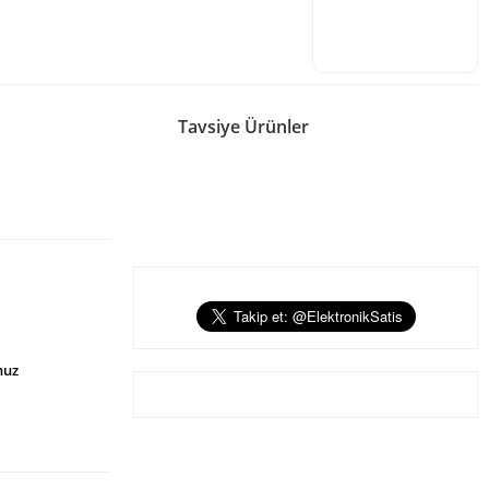
Tavsiye Ürünler
SHURE
Shure AD4DE Digital Wireless
BILGI
ALINIZ
326.054,19 TL
465.791,70 
nuz