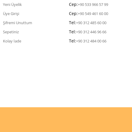
Cep:
Yeni Üyelik
+90 533 966 57 99
Cep:
Üye Girişi
+90 549 461 60 00
Tel:
Şifremi Unuttum
+90 312 485 60 00
Tel:
Sepetiniz
+90 312 446 96 66
Tel:
Kolay İade
+90 312 484 00 66