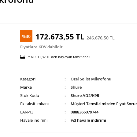
172.673,55 TL
%30
246.676,50 TL
Fiyatlara KDV dahildir.
* 61.011,32 TL den başlayan taksitlerle!!
Kategori
Özel Solist Mikrofonu
Marka
Shure
Stok Kodu
Shure AD2/K9B
Ek taksit imkanı
Müşteri Temsilcimizden Fiyat Soru
EAN-13
0888366079744
Havale indirimi
%3 havale indirimi