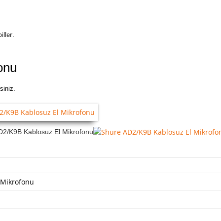
ller.
onu
siniz.
 Mikrofonu