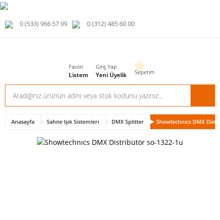
0 (533) 966 57 99
0 (312) 485 60 00
Favori
Giriş Yap
Sepetim
Listem
Yeni Üyelik
Anasayfa
Sahne Işık Sistemleri
DMX Splitter
Showtechnıcs DMX Distri