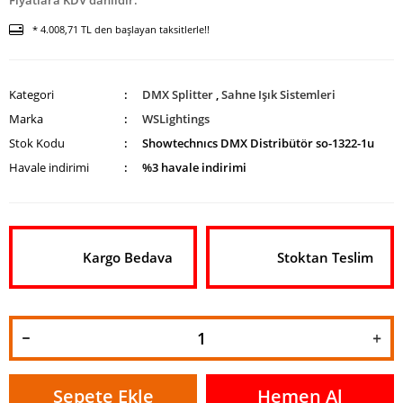
Fiyatlara KDV dahildir.
* 4.008,71 TL den başlayan taksitlerle!!
Kategori
DMX Splitter
,
Sahne Işık Sistemleri
Marka
WSLightings
Stok Kodu
Showtechnıcs DMX Distribütör so-1322-1u
Havale indirimi
%3 havale indirimi
Kargo Bedava
Stoktan Teslim
Sepete Ekle
Hemen Al