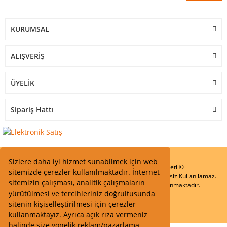
KURUMSAL
ALIŞVERİŞ
ÜYELİK
Sipariş Hattı
Sizlere daha iyi hizmet sunabilmek için web
Start Elektronik Sanayi ve Ticaret Limited Şirketi ©
sitemizde çerezler kullanılmaktadır. İnternet
Resimler Yazılar ve İçeriklerin Tüm hakları saklıdır ve İzinsiz Kullanılamaz.
sitemizin çalışması, analitik çalışmaların
Kredi kartı bilgileriniz 256bit SSL Sertifikası ile Korunmaktadır.
yürütülmesi ve tercihleriniz doğrultusunda
sitenin kişiselleştirilmesi için çerezler
kullanmaktayız. Ayrıca açık rıza vermeniz
halinde size yönelik reklam/pazarlama