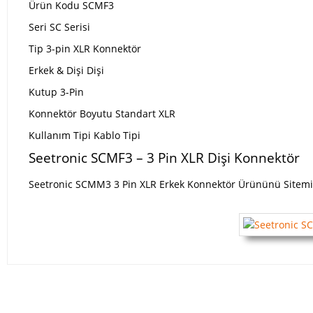
Ürün Kodu SCMF3
Seri SC Serisi
Tip 3-pin XLR Konnektör
Erkek & Dişi Dişi
Kutup 3-Pin
Konnektör Boyutu Standart XLR
Kullanım Tipi Kablo Tipi
Seetronic SCMF3 – 3 Pin XLR Dişi Konnektör
Seetronic SCMM3 3 Pin XLR Erkek Konnektör Ürününü Sitemizden
Bu ürünün fiyat bilgisi, resim, ürün açıklamalarında ve diğer konulard
Görüş ve önerileriniz için teşekkür ederiz.