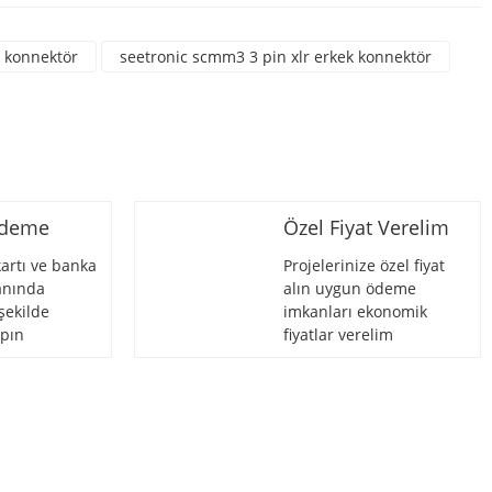
k konnektör
seetronic scmm3 3 pin xlr erkek konnektör
Ödeme
Özel Fiyat Verelim
artı ve banka
Projelerinize özel fiyat
 anında
alın uygun ödeme
şekilde
imkanları ekonomik
pın
fiyatlar verelim