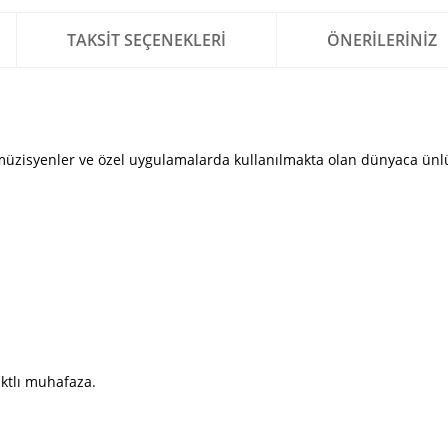
TAKSIT SEÇENEKLERI
ÖNERILERINIZ
, müzisyenler ve özel uygulamalarda kullanılmakta olan dünyaca ünl
ktlı muhafaza.