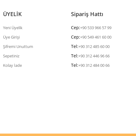
ÜYELİK
Sipariş Hattı
Cep:
Yeni Üyelik
+90 533 966 57 99
Cep:
Üye Girişi
+90 549 461 60 00
Tel:
Şifremi Unuttum
+90 312 485 60 00
Tel:
Sepetiniz
+90 312 446 96 66
Tel:
Kolay İade
+90 312 484 00 66