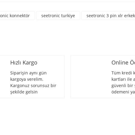
üne ilk yorumu siz yapın!
ronic konnektör
seetronic turkiye
seetronic 3 pin xlr erke
Yorum Yaz
Hızlı Kargo
Online 
Siparişin aynı gün
Tüm kredi k
kargoya verelim.
kartları ile
Kargonuz sorunsuz bir
güvenli bir 
Gönder
şekilde gelsin
ödemeni ya