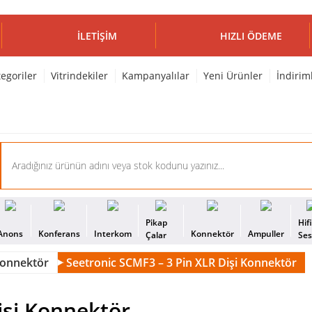
İLETIŞIM
HIZLI ÖDEME
egoriler
Vitrindekiler
Kampanyalılar
Yeni Ürünler
İndirim
Pikap
Hif
Anons
Konferans
Interkom
Konnektör
Ampuller
Çalar
Se
konnektör
Seetronic SCMF3 – 3 Pin XLR Dişi Konnektör
işi Konnektör