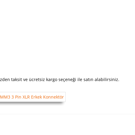
 taksit ve ücretsiz kargo seçeneği ile satın alabilirsiniz.
a yetersiz gördüğünüz noktaları öneri formunu kullanarak tarafımıza iletebili