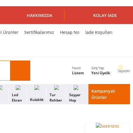
HAKKIMIZDA
KOLAY İADE
li Ürünler
Sertifikalarımız
Hesap No
İade Koşulları
Favori
Giriş Yap
Sepetim
Listem
Yeni Üyelik
Kampanyalı
i
Led
Tur
Seyyar
Ürünler
Kulaklık
s
Ekran
Rehber
Hop