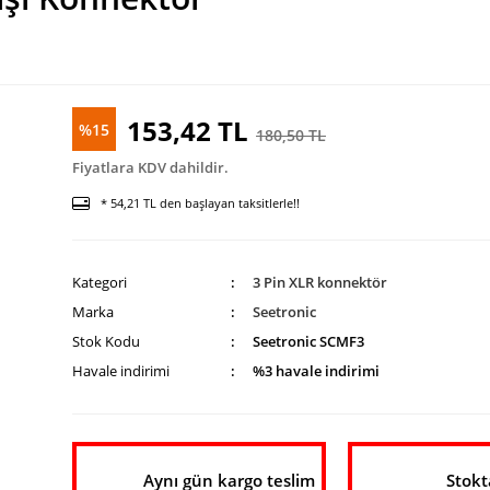
153,42 TL
%15
180,50 TL
Fiyatlara KDV dahildir.
* 54,21 TL den başlayan taksitlerle!!
Kategori
3 Pin XLR konnektör
Marka
Seetronic
Stok Kodu
Seetronic SCMF3
Havale indirimi
%3 havale indirimi
Aynı gün kargo teslim
Stokt