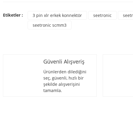
Bu ür
Ürün resmi kalitesiz, bozuk veya görüntülenemiyor.
Etiketler :
3 pin xlr erkek konnektör
seetronic
seet
Ürün açıklamasında eksik bilgiler bulunuyor.
seetronic scmm3
Ürün bilgilerinde hatalar bulunuyor.
Ürün fiyatı diğer sitelerden daha pahalı.
Bu ürüne benzer farklı alternatifler olmalı.
Güvenli Alışveriş
Ürünlerden dilediğini
seç, güvenli, hızlı bir
şekilde alışverişini
tamamla.