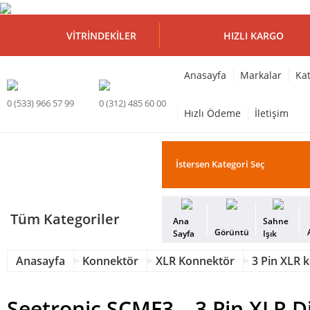
VITRINDEKILER
HIZLI KARGO
Anasayfa
Markalar
Kat
0 (533) 966 57 99
0 (312) 485 60 00
Hızlı Ödeme
İletişim
Tüm Kategoriler
Ana
Sahne
Görüntü
Sayfa
Işık
Anasayfa
Konnektör
XLR Konnektör
3 Pin XLR 
Seetronic SCMF3 – 3 Pin XLR D