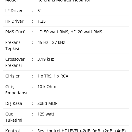
LF Driver
:
5''
HF Driver
:
1.25''
RMS Gücü
:
LF: 50 watt RMS, HF: 20 watt RMS
Frekans
:
45 Hz - 27 kHz
Tepkisi
Crossover
:
3.19 kHz
Frekansı
Girişler
:
1 x TRS, 1 x RCA
Giriş
:
10 k Ohm
Empedansı
Dış Kasa
:
Solid MDF
Güç
:
125 watt
Tüketimi
Kontrol
:
Ses lkontrol HF LEVEL (-2dB, 0dB, +2dB, +4dB)