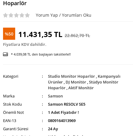
Hoparlör
Enstrüman
Mikrofonu
Yorum Yap / Yorumları Oku
Mikrofon
Aksesuarları
11.431,35 TL
%50
22.862,70 TL
UHF Telsiz
Fiyatlara KDV dahildir.
Mikrofon
* 4.039,08 TL den başlayan taksitlerle!!
Kategori
Studio Monitor Hoparlör
,
Kampanyalı
Ürünler
,
DJ Monitör
,
Stüdyo Monitör
Hoparlör
,
Aktif Monitör
Marka
Samson
Stok Kodu
Samson RESOLV SE5
Önemli Not
1 Adet Fiyatıdır !
EAN-13
0809164013969
Garanti Süresi
24 Ay