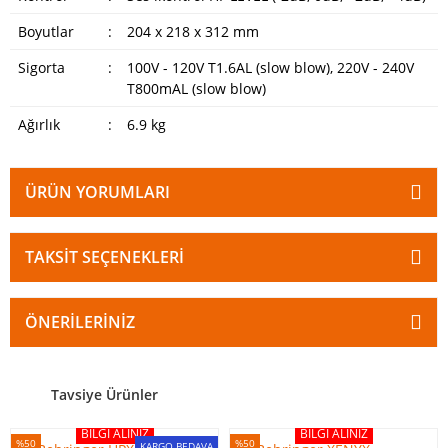
Boyutlar
:
204 x 218 x 312 mm
Sigorta
:
100V - 120V T1.6AL (slow blow), 220V - 240V
T800mAL (slow blow)
Ağırlık
:
6.9 kg
ÜRÜN YORUMLARI
TAKSIT SEÇENEKLERI
ÖNERILERINIZ
Tavsiye Ürünler
BILGI ALINIZ
BILGI ALINIZ
%50
%50
KARGO BEDAVA