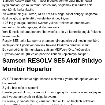
Samson Resolv SE5 kayıt, post prodüksiyon ve diğer multimedya
uygulamaları için mükemmel stereo imaj sağlamak için birden çok
monitör ile kullanılabilir.
70 Watt'lık bir güç üreten, RESOLV SE5 doğru tonal dengeyi sağlamak
özel bir güç amplifikatörü ve elektronik geçit içerir.
1.25 inç yumuşak kubbeli tweeter yüksek frekanslar istenmeyen
rezonans olmadan gerçek, doğal ses verir.
Yeni 5 inçlik dokuma karbon fiber woofer, sıkı ve kontrollü düşük frekans
tepkisi sağlar.
Resolv SE5 farklı karıştırma ortamları için optimize edilmesini monitörü
sağlayan bir 4 pozisyon yüksek frekans kaldırma denetimi içerir.
Bu yeni görünümlü muhafaza, sağlam MDF'den (Orta Yoğunluklu
Elyaftan) yapılmıştır ve ön panelde zarif bir kaplamaya sahiptir.
Samson RESOLV SE5 Aktif Stüdyo
Monitör Hoparlör
AV CRT monitörler ve diğer hassas elektronik yakınında operasyon için
korumalıdır.
2 yollu bas refleks sistemi.
Panele yerleştirilmiş, minimum kırınımlı geniş bir dinleme alanı sağlayan
zarif ve zaman ayarlı bir dalga kılavuzu.
Ek olarak, yuvarlatılmış iç kenarları olan oluklu ön bağlantı noktaları,