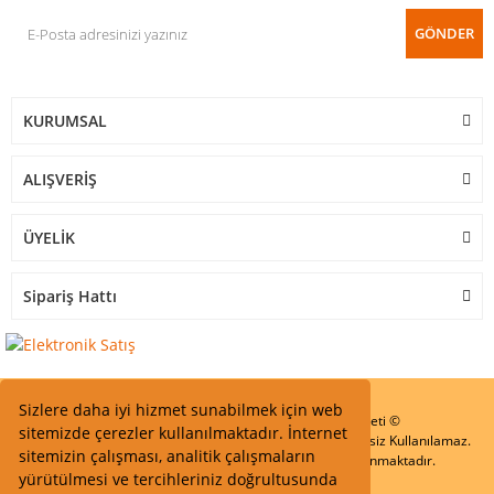
GÖNDER
KURUMSAL
ALIŞVERİŞ
ÜYELİK
Sipariş Hattı
Sizlere daha iyi hizmet sunabilmek için web
Start Elektronik Sanayi ve Ticaret Limited Şirketi ©
sitemizde çerezler kullanılmaktadır. İnternet
Resimler Yazılar ve İçeriklerin Tüm hakları saklıdır ve İzinsiz Kullanılamaz.
sitemizin çalışması, analitik çalışmaların
Kredi kartı bilgileriniz 256bit SSL Sertifikası ile Korunmaktadır.
yürütülmesi ve tercihleriniz doğrultusunda