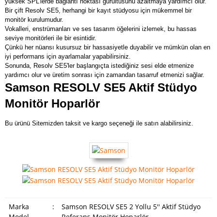
yüksek SPL'lerde bağlantı noktası gürültüsünü azaltmaya yardımcı olur.
Bir çift Resolv SE5, herhangi bir kayıt stüdyosu için mükemmel bir
monitör kurulumudur.
Vokalleri, enstrümanları ve ses tasarım öğelerini izlemek, bu hassas
seviye monitörleri ile bir esintidir.
Çünkü her nüansı kusursuz bir hassasiyetle duyabilir ve mümkün olan en
iyi performans için ayarlamalar yapabilirsiniz.
Sonunda, Resolv SE5'ler başlangıçta istediğiniz sesi elde etmenize
yardımcı olur ve üretim sonrası için zamandan tasarruf etmenizi sağlar.
Samson RESOLV SE5 Aktif Stüdyo
Monitör Hoparlör
Bu ürünü Sitemizden taksit ve kargo seçeneği ile satın alabilirsiniz.
Marka
:
Samson RESOLV SE5 2 Yollu 5'' Aktif Stüdyo
Model
Referans Monitör Hoparlör